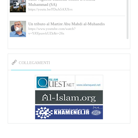
Muhammad (SA)
https://youtu.be/FDuJs5AXXvs
Un tributo al Martire Abu Mahdi al-Muhandis
https://www.youtube.com/watch?
v=YAYpusvkUZk&t=26s
L’Abluzione rituale (wudu) secondo l’Imam Alì
e l’Imam Khomeini
https://www.youtube.com/watch?v=p3sOpOgK7cU
COLLEGAMENTI
I ricordi dell’incontro con Qassem Soleimani
della figlia di un martire
https://www.youtube.com/watch?
v=-5nPSxbf9l0&t=103s
Sheykh Abbas Di Palma sui martiri Qassem
Soleimani e Abu Mahdi Al-Muhandis
https://youtu.be/Y6SIP2PIht4 Video del discorso tenuto
dallo Sheykh Abbas Di Palma in ...
Mostra d’arte di Hassan Rouholamin
Roma, Mostra delle opere inedite su «Ashura» intitolata