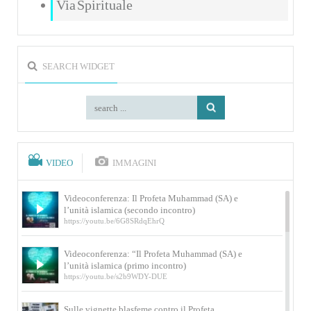
Via Spirituale
SEARCH WIDGET
VIDEO
IMMAGINI
Videoconferenza: Il Profeta Muhammad (SA) e
l’unità islamica (secondo incontro)
https://youtu.be/6G8SRdqEhrQ
Videoconferenza: “Il Profeta Muhammad (SA) e
l’unità islamica (primo incontro)
https://youtu.be/s2b9WDY-DUE
Sulle vignette blasfeme contro il Profeta