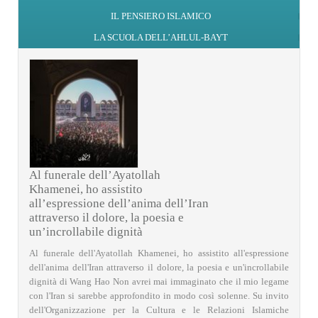
IL PENSIERO ISLAMICO
LA SCUOLA DELL’AHLUL-BAYT
Al funerale dell’Ayatollah
Khamenei, ho assistito
all’espressione dell’anima dell’Iran
attraverso il dolore, la poesia e
un’incrollabile dignità
Al funerale dell'Ayatollah Khamenei, ho assistito all'espressione
dell'anima dell'Iran attraverso il dolore, la poesia e un'incrollabile
dignità di Wang Hao Non avrei mai immaginato che il mio legame
con l'Iran si sarebbe approfondito in modo così solenne. Su invito
dell'Organizzazione per la Cultura e le Relazioni Islamiche