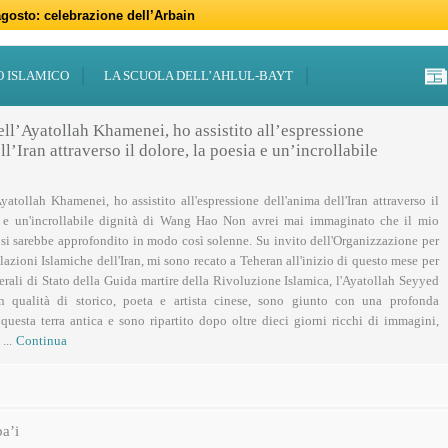
gosto: celebrazione dell’Arbain
gno: programmi per il mese di Muharram
iugno: Eid al-Ghadir
-Adha (Festa del Sacrificio)
sabato 21 marzo
47 – 2026
 notte di Qadr a Roma
 Centro Islamico Imam Mahdi di Roma per il Ramadan
19 febbraio primo giorno di Ramadan
febbraio: docufilm “Rivoluzione”
O ISLAMICO
LA SCUOLA DELL’AHLUL-BAYT
ell’Ayatollah Khamenei, ho assistito all’espressione
l’Iran attraverso il dolore, la poesia e un’incrollabile
Ayatollah Khamenei, ho assistito all'espressione dell'anima dell'Iran attraverso il
a e un'incrollabile dignità di Wang Hao Non avrei mai immaginato che il mio
 si sarebbe approfondito in modo così solenne. Su invito dell'Organizzazione per
lazioni Islamiche dell'Iran, mi sono recato a Teheran all'inizio di questo mese per
nerali di Stato della Guida martire della Rivoluzione Islamica, l'Ayatollah Seyyed
n qualità di storico, poeta e artista cinese, sono giunto con una profonda
uesta terra antica e sono ripartito dopo oltre dieci giorni ricchi di immagini,
...
Continua
a’i