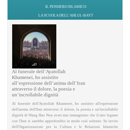
IL PENSIERO ISLAMICO
LA SCUOLA DELL’AHLUL-BAYT
Al funerale dell’Ayatollah
Khamenei, ho assistito
all’espressione dell’anima dell’Iran
attraverso il dolore, la poesia e
un’incrollabile dignità
Al funerale dell'Ayatollah Khamenei, ho assistito all'espressione
dell'anima dell'Iran attraverso il dolore, la poesia e un'incrollabile
dignità di Wang Hao Non avrei mai immaginato che il mio legame
con l'Iran si sarebbe approfondito in modo così solenne. Su invito
dell'Organizzazione per la Cultura e le Relazioni Islamiche