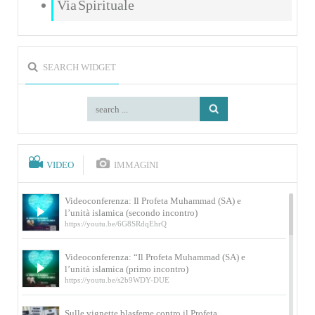
Via Spirituale
SEARCH WIDGET
VIDEO
IMMAGINI
Videoconferenza: Il Profeta Muhammad (SA) e
l’unità islamica (secondo incontro)
https://youtu.be/6G8SRdqEhrQ
Videoconferenza: “Il Profeta Muhammad (SA) e
l’unità islamica (primo incontro)
https://youtu.be/s2b9WDY-DUE
Sulle vignette blasfeme contro il Profeta