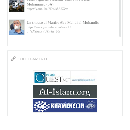
Muhammad (SA)
https://youtu.be/FDuJs5AXXvs
Un tributo al Martire Abu Mahdi al-Muhandis
https://www.youtube.com/watch?
v=YAYpusvkUZk&t=26s
L’Abluzione rituale (wudu) secondo l’Imam Alì
e l’Imam Khomeini
https://www.youtube.com/watch?v=p3sOpOgK7cU
COLLEGAMENTI
I ricordi dell’incontro con Qassem Soleimani
della figlia di un martire
https://www.youtube.com/watch?
v=-5nPSxbf9l0&t=103s
Sheykh Abbas Di Palma sui martiri Qassem
Soleimani e Abu Mahdi Al-Muhandis
https://youtu.be/Y6SIP2PIht4 Video del discorso tenuto
dallo Sheykh Abbas Di Palma in ...
Mostra d’arte di Hassan Rouholamin
Roma, Mostra delle opere inedite su «Ashura» intitolata