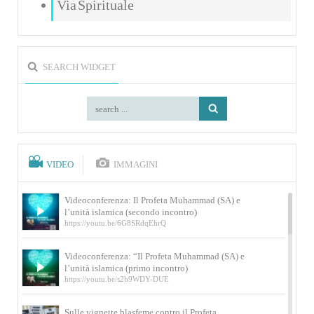
Via Spirituale
SEARCH WIDGET
VIDEO
IMMAGINI
Videoconferenza: Il Profeta Muhammad (SA) e
l’unità islamica (secondo incontro)
https://youtu.be/6G8SRdqEhrQ
Videoconferenza: “Il Profeta Muhammad (SA) e
l’unità islamica (primo incontro)
https://youtu.be/s2b9WDY-DUE
Sulle vignette blasfeme contro il Profeta