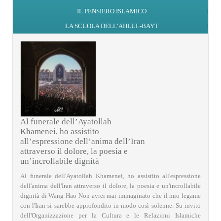
IL PENSIERO ISLAMICO
LA SCUOLA DELL’AHLUL-BAYT
Al funerale dell’Ayatollah
Khamenei, ho assistito
all’espressione dell’anima dell’Iran
attraverso il dolore, la poesia e
un’incrollabile dignità
Al funerale dell'Ayatollah Khamenei, ho assistito all'espressione
dell'anima dell'Iran attraverso il dolore, la poesia e un'incrollabile
dignità di Wang Hao Non avrei mai immaginato che il mio legame
con l'Iran si sarebbe approfondito in modo così solenne. Su invito
dell'Organizzazione per la Cultura e le Relazioni Islamiche