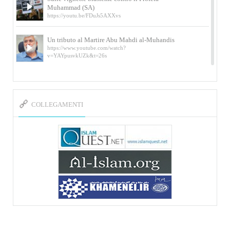
Muhammad (SA)
https://youtu.be/FDuJs5AXXvs
Un tributo al Martire Abu Mahdi al-Muhandis
https://www.youtube.com/watch?
v=YAYpusvkUZk&t=26s
L’Abluzione rituale (wudu) secondo l’Imam Alì
e l’Imam Khomeini
https://www.youtube.com/watch?v=p3sOpOgK7cU
COLLEGAMENTI
I ricordi dell’incontro con Qassem Soleimani
della figlia di un martire
https://www.youtube.com/watch?
v=-5nPSxbf9l0&t=103s
Sheykh Abbas Di Palma sui martiri Qassem
Soleimani e Abu Mahdi Al-Muhandis
https://youtu.be/Y6SIP2PIht4 Video del discorso tenuto
dallo Sheykh Abbas Di Palma in ...
Mostra d’arte di Hassan Rouholamin
Roma, Mostra delle opere inedite su «Ashura» intitolata