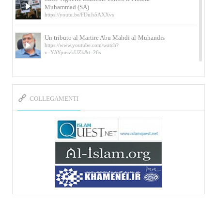
Muhammad (SA)
https://youtu.be/FDuJs5AXXvs
Un tributo al Martire Abu Mahdi al-Muhandis
https://www.youtube.com/watch?
v=YAYpusvkUZk&t=26s
L’Abluzione rituale (wudu) secondo l’Imam Alì
e l’Imam Khomeini
https://www.youtube.com/watch?v=p3sOpOgK7cU
COLLEGAMENTI
I ricordi dell’incontro con Qassem Soleimani
della figlia di un martire
https://www.youtube.com/watch?
v=-5nPSxbf9l0&t=103s
Sheykh Abbas Di Palma sui martiri Qassem
Soleimani e Abu Mahdi Al-Muhandis
https://youtu.be/Y6SIP2PIht4 Video del discorso tenuto
dallo Sheykh Abbas Di Palma in ...
Mostra d’arte di Hassan Rouholamin
Roma, Mostra delle opere inedite su «Ashura» intitolata