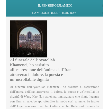
IL PENSIERO ISLAMICO
LA SCUOLA DELL’AHLUL-BAYT
Al funerale dell’Ayatollah
Khamenei, ho assistito
all’espressione dell’anima dell’Iran
attraverso il dolore, la poesia e
un’incrollabile dignità
Al funerale dell'Ayatollah Khamenei, ho assistito all'espressione
dell'anima dell'Iran attraverso il dolore, la poesia e un'incrollabile
dignità di Wang Hao Non avrei mai immaginato che il mio legame
con l'Iran si sarebbe approfondito in modo così solenne. Su invito
dell'Organizzazione per la Cultura e le Relazioni Islamiche