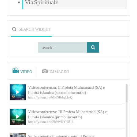
Via Spirituale
SEARCH WIDGET
VIDEO
IMMAGINI
Videoconferenza: Il Profeta Muhammad (SA) e
l’unità islamica (secondo incontro)
https://youtu.be/6G8SRdqEhrQ
Videoconferenza: “Il Profeta Muhammad (SA) e
l’unità islamica (primo incontro)
https://youtu.be/s2b9WDY-DUE
Sulle vignette blasfeme contro il Profeta