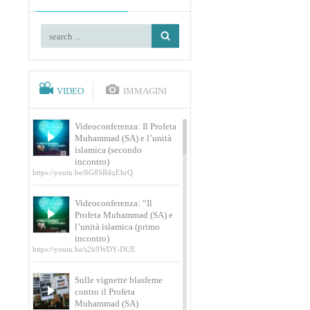
VIDEO
IMMAGINI
Videoconferenza: Il Profeta
Muhammad (SA) e l’unità
islamica (secondo
incontro)
https://youtu.be/6G8SRdqEhrQ
Videoconferenza: “Il
Profeta Muhammad (SA) e
l’unità islamica (primo
incontro)
https://youtu.be/s2b9WDY-DUE
Sulle vignette blasfeme
contro il Profeta
Muhammad (SA)