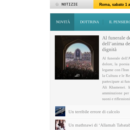
NOTIZIE
Roma, sabato 1 a
Roma, 15-25 giu
Roma, sabato 6 g
27 maggio: Eid al
‘Id al-Fitr sarà 
ZAKATUL-FITR 14
Programmi per la
I programmi del
Domani giovedì 
Roma, sabato 14 
NOVITÀ
DOTTRINA
IL PENSIER
Al funerale d
dell’anima del
dignità
Al funerale dell'
dolore, la poesi
legame con l'Iran
la Cultura e le Re
partecipare ai fu
Ali Khamenei. I
ammirazione per q
suoni e riflessioni 
Un terribile errore di calcolo
Un mathnawi di ‘Allamah Tabatab