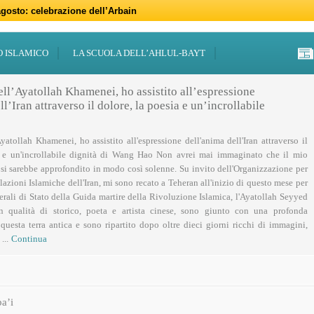
gosto: celebrazione dell’Arbain
gno: programmi per il mese di Muharram
iugno: Eid al-Ghadir
-Adha (Festa del Sacrificio)
sabato 21 marzo
47 – 2026
 notte di Qadr a Roma
 Centro Islamico Imam Mahdi di Roma per il Ramadan
19 febbraio primo giorno di Ramadan
febbraio: docufilm “Rivoluzione”
O ISLAMICO
LA SCUOLA DELL’AHLUL-BAYT
ell’Ayatollah Khamenei, ho assistito all’espressione
l’Iran attraverso il dolore, la poesia e un’incrollabile
Ayatollah Khamenei, ho assistito all'espressione dell'anima dell'Iran attraverso il
a e un'incrollabile dignità di Wang Hao Non avrei mai immaginato che il mio
 si sarebbe approfondito in modo così solenne. Su invito dell'Organizzazione per
lazioni Islamiche dell'Iran, mi sono recato a Teheran all'inizio di questo mese per
nerali di Stato della Guida martire della Rivoluzione Islamica, l'Ayatollah Seyyed
n qualità di storico, poeta e artista cinese, sono giunto con una profonda
uesta terra antica e sono ripartito dopo oltre dieci giorni ricchi di immagini,
...
Continua
a’i