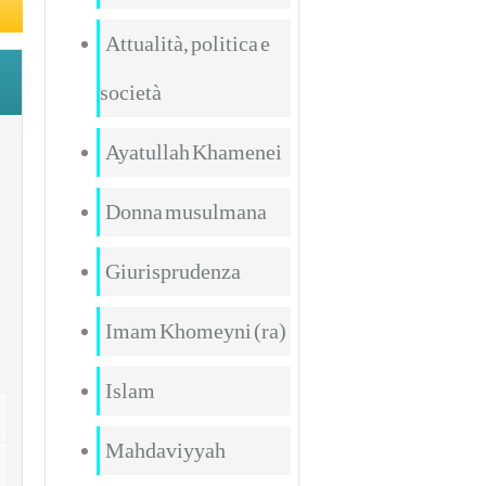
Attualità, politica e
società
Ayatullah Khamenei
Donna musulmana
Giurisprudenza
Imam Khomeyni (ra)
Islam
Mahdaviyyah