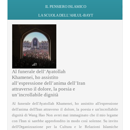
IL PENSIERO ISLAMICO
LA SCUOLA DELL’AHLUL-BAYT
Al funerale dell’Ayatollah
Khamenei, ho assistito
all’espressione dell’anima dell’Iran
attraverso il dolore, la poesia e
un’incrollabile dignità
Al funerale dell'Ayatollah Khamenei, ho assistito all'espressione
dell'anima dell'Iran attraverso il dolore, la poesia e un'incrollabile
dignità di Wang Hao Non avrei mai immaginato che il mio legame
con l'Iran si sarebbe approfondito in modo così solenne. Su invito
dell'Organizzazione per la Cultura e le Relazioni Islamiche