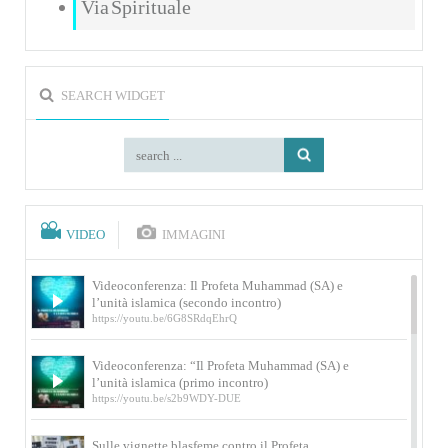
Via Spirituale
SEARCH WIDGET
VIDEO
IMMAGINI
Videoconferenza: Il Profeta Muhammad (SA) e
l’unità islamica (secondo incontro)
https://youtu.be/6G8SRdqEhrQ
Videoconferenza: “Il Profeta Muhammad (SA) e
l’unità islamica (primo incontro)
https://youtu.be/s2b9WDY-DUE
Sulle vignette blasfeme contro il Profeta