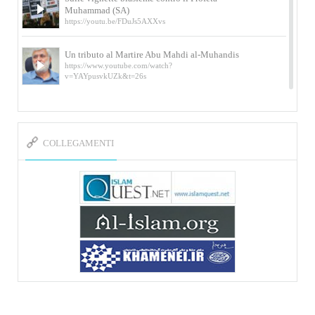
Muhammad (SA)
https://youtu.be/FDuJs5AXXvs
Un tributo al Martire Abu Mahdi al-Muhandis
https://www.youtube.com/watch?
v=YAYpusvkUZk&t=26s
L’Abluzione rituale (wudu) secondo l’Imam Alì
e l’Imam Khomeini
https://www.youtube.com/watch?v=p3sOpOgK7cU
COLLEGAMENTI
I ricordi dell’incontro con Qassem Soleimani
della figlia di un martire
https://www.youtube.com/watch?
v=-5nPSxbf9l0&t=103s
Sheykh Abbas Di Palma sui martiri Qassem
Soleimani e Abu Mahdi Al-Muhandis
https://youtu.be/Y6SIP2PIht4 Video del discorso tenuto
dallo Sheykh Abbas Di Palma in ...
Mostra d’arte di Hassan Rouholamin
Roma, Mostra delle opere inedite su «Ashura» intitolata