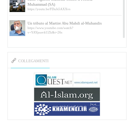
Muhammad (SA)
https://youtu.be/FDuJs5AXXvs
Un tributo al Martire Abu Mahdi al-Muhandis
https://www.youtube.com/watch?
v=YAYpusvkUZk&t=26s
L’Abluzione rituale (wudu) secondo l’Imam Alì
e l’Imam Khomeini
https://www.youtube.com/watch?v=p3sOpOgK7cU
COLLEGAMENTI
I ricordi dell’incontro con Qassem Soleimani
della figlia di un martire
https://www.youtube.com/watch?
v=-5nPSxbf9l0&t=103s
Sheykh Abbas Di Palma sui martiri Qassem
Soleimani e Abu Mahdi Al-Muhandis
https://youtu.be/Y6SIP2PIht4 Video del discorso tenuto
dallo Sheykh Abbas Di Palma in ...
Mostra d’arte di Hassan Rouholamin
Roma, Mostra delle opere inedite su «Ashura» intitolata