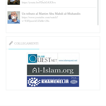
https://youtu.be/FDuJs5AXXvs
Un tributo al Martire Abu Mahdi al-Muhandis
https://www.youtube.com/watch?
v=YAYpusvkUZk&t=26s
L’Abluzione rituale (wudu) secondo l’Imam Alì
e l’Imam Khomeini
https://www.youtube.com/watch?v=p3sOpOgK7cU
COLLEGAMENTI
I ricordi dell’incontro con Qassem Soleimani
della figlia di un martire
https://www.youtube.com/watch?
v=-5nPSxbf9l0&t=103s
Sheykh Abbas Di Palma sui martiri Qassem
Soleimani e Abu Mahdi Al-Muhandis
https://youtu.be/Y6SIP2PIht4 Video del discorso tenuto
dallo Sheykh Abbas Di Palma in ...
Mostra d’arte di Hassan Rouholamin
Roma, Mostra delle opere inedite su «Ashura» intitolata
«L’Arca della ...