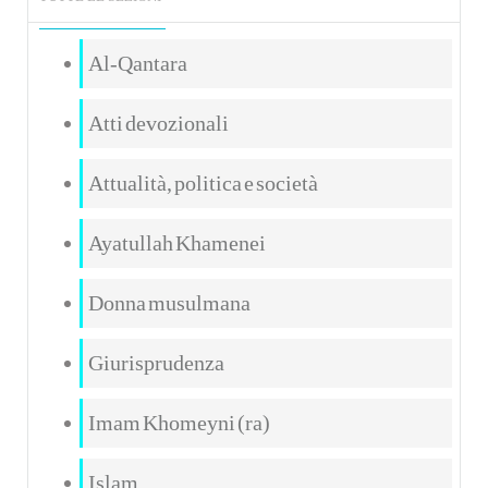
Al-Qantara
Atti devozionali
Attualità, politica e società
Ayatullah Khamenei
Donna musulmana
Giurisprudenza
Imam Khomeyni (ra)
Islam