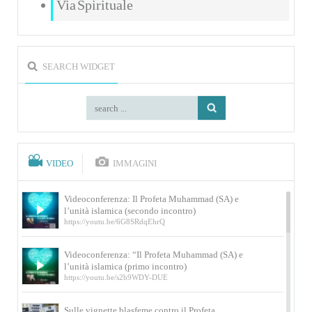
Via Spirituale
SEARCH WIDGET
VIDEO
IMMAGINI
Videoconferenza: Il Profeta Muhammad (SA) e
l’unità islamica (secondo incontro)
https://youtu.be/6G8SRdqEhrQ
Videoconferenza: “Il Profeta Muhammad (SA) e
l’unità islamica (primo incontro)
https://youtu.be/s2b9WDY-DUE
Sulle vignette blasfeme contro il Profeta