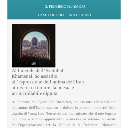
IL PENSIERO ISLAMICO
LA SCUOLA DELL’AHLUL-BAYT
Al funerale dell’Ayatollah
Khamenei, ho assistito
all’espressione dell’anima dell’Iran
attraverso il dolore, la poesia e
un’incrollabile dignità
Al funerale dell'Ayatollah Khamenei, ho assistito all'espressione
dell'anima dell'Iran attraverso il dolore, la poesia e un'incrollabile
dignità di Wang Hao Non avrei mai immaginato che il mio legame
con l'Iran si sarebbe approfondito in modo così solenne. Su invito
dell'Organizzazione per la Cultura e le Relazioni Islamiche