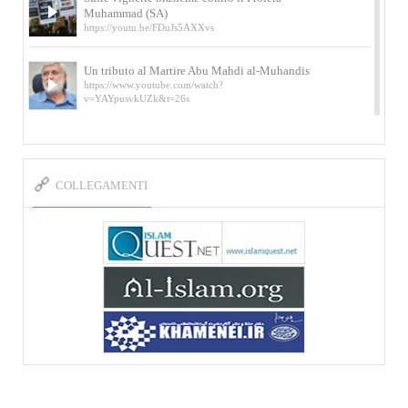
Muhammad (SA)
https://youtu.be/FDuJs5AXXvs
Un tributo al Martire Abu Mahdi al-Muhandis
https://www.youtube.com/watch?
v=YAYpusvkUZk&t=26s
L’Abluzione rituale (wudu) secondo l’Imam Alì
e l’Imam Khomeini
https://www.youtube.com/watch?v=p3sOpOgK7cU
COLLEGAMENTI
I ricordi dell’incontro con Qassem Soleimani
della figlia di un martire
https://www.youtube.com/watch?
v=-5nPSxbf9l0&t=103s
Sheykh Abbas Di Palma sui martiri Qassem
Soleimani e Abu Mahdi Al-Muhandis
https://youtu.be/Y6SIP2PIht4 Video del discorso tenuto
dallo Sheykh Abbas Di Palma in ...
Mostra d’arte di Hassan Rouholamin
Roma, Mostra delle opere inedite su «Ashura» intitolata