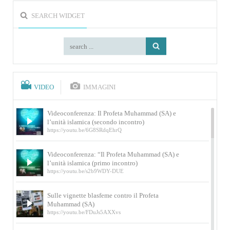
SEARCH WIDGET
VIDEO
IMMAGINI
Videoconferenza: Il Profeta Muhammad (SA) e
l’unità islamica (secondo incontro)
https://youtu.be/6G8SRdqEhrQ
Videoconferenza: “Il Profeta Muhammad (SA) e
l’unità islamica (primo incontro)
https://youtu.be/s2b9WDY-DUE
Sulle vignette blasfeme contro il Profeta
Muhammad (SA)
https://youtu.be/FDuJs5AXXvs