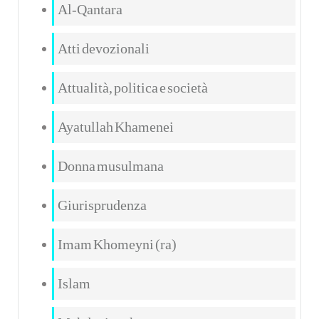
Al-Qantara
Atti devozionali
Attualità, politica e società
Ayatullah Khamenei
Donna musulmana
Giurisprudenza
Imam Khomeyni (ra)
Islam