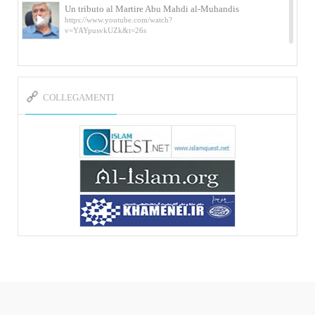
Un tributo al Martire Abu Mahdi al-Muhandis
https://www.youtube.com/watch?
v=YAYpusvkUZk&t=26s
L’Abluzione rituale (wudu) secondo l’Imam Alì
e l’Imam Khomeini
https://www.youtube.com/watch?v=p3sOpOgK7cU
COLLEGAMENTI
I ricordi dell’incontro con Qassem Soleimani
della figlia di un martire
https://www.youtube.com/watch?
v=-5nPSxbf9l0&t=103s
Sheykh Abbas Di Palma sui martiri Qassem
Soleimani e Abu Mahdi Al-Muhandis
https://youtu.be/Y6SIP2PIht4 Video del discorso tenuto
dallo Sheykh Abbas Di Palma in ...
Mostra d’arte di Hassan Rouholamin
Roma, Mostra delle opere inedite su «Ashura» intitolata
«L’Arca della ...
Mostra d’arte di Hassan Rouholamin
ربات هوشمند قیمت گذاری دیجیکالا