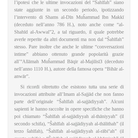
l’ipotesi che le ultime invocazioni del “Ŝahīfah” siano
state aggiunte in un secondo periodo, ipotizzando
l’intervento di Shams al-Dīn Muĥammad Ibn Makkī
(deceduto nell’anno 786 H.), noto anche come “al-
Shahīd al-Awwal”
2
, a tal riguardo, il quale potrebbe
averle reperite da altri documenti ma non dal “Ŝahīfah”
stesso. Pare inoltre che anche le ultime “conversazioni
intime” abbiano ottenuto grande popolarità grazie
all’°Allāmah Muĥammad Bāqir al-Majilisī
3
(deceduto
nell’anno 1110 H.), autore della famosa opera “Bihār al-
anwār”.
Si ricordi oltretutto che esistono tutta una serie di
invocazioni attribuite all’Imam al-Sajjād che non fanno
parte dell’originale “Ŝahīfah al-sajjādiyyah”. Alcuni
sapienti le hanno raccolte in opere specifiche che hanno
poi chiamato “Ŝahīfah al-sajjādiyyah al-thāniyyah” (il
secondo schifa), “Ŝahīfah al-sajjādiyyah al-thālithah” (il
terzo ŝahīfah), “Ŝahīfah al-sajjādiyyah al-rābi°ah” (il