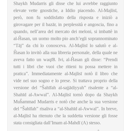
Shaykh Mudarris gli disse che lui avrebbe raggiunto
elevate vette gnostiche, a Iddio piacendo. Al-Majlisī,
però, non fu soddisfatto della risposta e iniziò a
girovagare per il bazār, in perplessità e angoscia, fino a
quando, nell’area del mercato dei meloni, si imbattè in
al-Ĥasan, un uomo molto pio anch’egli soprannominato
“Tāj” da chi lo conosceva. Al-Majlisī lo salutò e al-
Ĥasan lo invitò alla sua libreria personale, della quale ne
aveva fatto un waqf
8
. Ivi, al-Ĥasan gli disse: “Prendi
tutti i libri che vuoi che ritieni tu possa mettere in
pratica”. Immediatamente al-Majlisī notò il libro che
vide nel suo sogno e lo prese. Si trattava proprio della
versione del “Ŝahīfah al-sajjādiyyah” risalente a “al-
Shahīd al-Awwal”. Al-Majlisī tornò dopo da Shaykh
Muĥammad Mudarris e notò che anche la sua versione
del “Ŝahīfah” risaliva a “al-Shahīd al-Awwal”. In breve,
al-Majlisī ha ritenuto che la suddetta versione gli fosse
stata consigliata dall’Imam al-Mahdī (A) stesso.