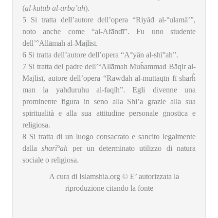
(
al-kutub al-arba’ah
).
5
Si tratta dell’autore dell’opera “Riyāđ al-°ulamā’”,
noto anche come “al-Afāndī”. Fu uno studente
dell’°Allāmah al-Majlisī.
6
Si tratta dell’autore dell’opera “A°yān al-shī°ah”.
7
Si tratta del padre dell’°Allāmah Muĥammad Bāqir al-
Majlisī, autore dell’opera “Rawđah al-muttaqīn fī sharĥ
man la yahđuruhu al-faqīh”. Egli divenne una
prominente figura in seno alla Shi’a grazie alla sua
spiritualità e alla sua attitudine personale gnostica e
religiosa.
8
Si tratta di un luogo consacrato e sancito legalmente
dalla
sharī°ah
per un determinato utilizzo di natura
sociale o religiosa.
A cura di Islamshia.org © E’ autorizzata la
riproduzione citando la fonte