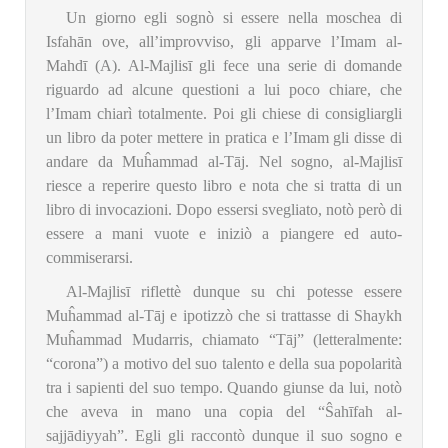
Un giorno egli sognò si essere nella moschea di
Isfahān ove, all’improvviso, gli apparve l’Imam al-
Mahdī (A). Al-Majlisī gli fece una serie di domande
riguardo ad alcune questioni a lui poco chiare, che
l’Imam chiarì totalmente. Poi gli chiese di consigliargli
un libro da poter mettere in pratica e l’Imam gli disse di
andare da Muĥammad al-Tāj. Nel sogno, al-Majlisī
riesce a reperire questo libro e nota che si tratta di un
libro di invocazioni. Dopo essersi svegliato, notò però di
essere a mani vuote e iniziò a piangere ed auto-
commiserarsi.
Al-Majlisī riflettè dunque su chi potesse essere
Muĥammad al-Tāj e ipotizzò che si trattasse di Shaykh
Muĥammad Mudarris, chiamato “Tāj” (letteralmente:
“corona”) a motivo del suo talento e della sua popolarità
tra i sapienti del suo tempo. Quando giunse da lui, notò
che aveva in mano una copia del “Ŝahīfah al-
sajjādiyyah”. Egli gli raccontò dunque il suo sogno e