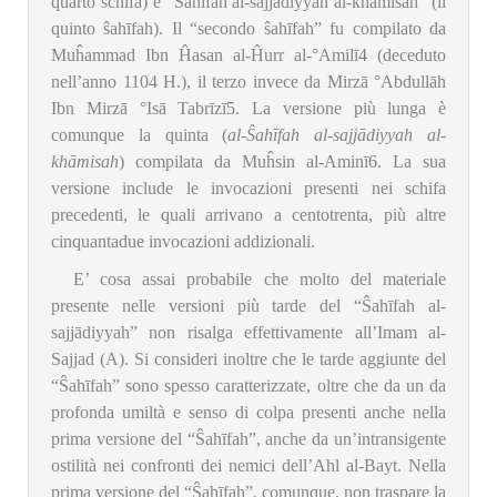
quarto schifa) e “Ŝahīfah al-sajjādiyyah al-khāmisah” (il
quinto ŝahīfah). Il “secondo ŝahīfah” fu compilato da
Muĥammad Ibn Ĥasan al-Ĥurr al-°Amilī
4
(deceduto
nell’anno 1104 H.), il terzo invece da Mirzā °Abdullāh
Ibn Mirzā °Isā Tabrīzī
5
. La versione più lunga è
comunque la quinta (
al-Ŝahīfah al-sajjādiyyah al-
khāmisah
) compilata da Muĥsin al-Aminī
6
. La sua
versione include le invocazioni presenti nei schifa
precedenti, le quali arrivano a centotrenta, più altre
cinquantadue invocazioni addizionali.
E’ cosa assai probabile che molto del materiale
presente nelle versioni più tarde del “Ŝahīfah al-
sajjādiyyah” non risalga effettivamente all’Imam al-
Sajjad (A). Si consideri inoltre che le tarde aggiunte del
“Ŝahīfah” sono spesso caratterizzate, oltre che da un da
profonda umiltà e senso di colpa presenti anche nella
prima versione del “Ŝahīfah”, anche da un’intransigente
ostilità nei confronti dei nemici dell’Ahl al-Bayt. Nella
prima versione del “Ŝahīfah”, comunque, non traspare la