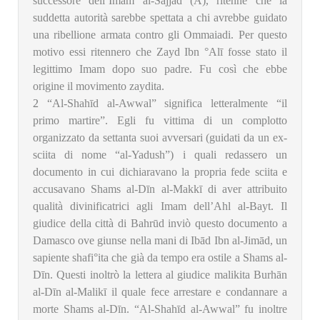
successore dell’Imam al-Sajjad (A), ritenne che la
suddetta autorità sarebbe spettata a chi avrebbe guidato
una ribellione armata contro gli Ommaiadi. Per questo
motivo essi ritennero che Zayd Ibn °Alī fosse stato il
legittimo Imam dopo suo padre. Fu così che ebbe
origine il movimento zaydita.
2
“Al-Shahīd al-Awwal” significa letteralmente “il
primo martire”. Egli fu vittima di un complotto
organizzato da settanta suoi avversari (guidati da un ex-
sciita di nome “al-Yadush”) i quali redassero un
documento in cui dichiaravano la propria fede sciita e
accusavano Shams al-Dīn al-Makkī di aver attribuito
qualità divinificatrici agli Imam dell’Ahl al-Bayt. Il
giudice della città di Bahrūd inviò questo documento a
Damasco ove giunse nella mani di Ibād Ibn al-Jimād, un
sapiente shafi°ita che già da tempo era ostile a Shams al-
Dīn. Questi inoltrò la lettera al giudice malikita Burhān
al-Dīn al-Malikī il quale fece arrestare e condannare a
morte Shams al-Dīn. “Al-Shahīd al-Awwal” fu inoltre