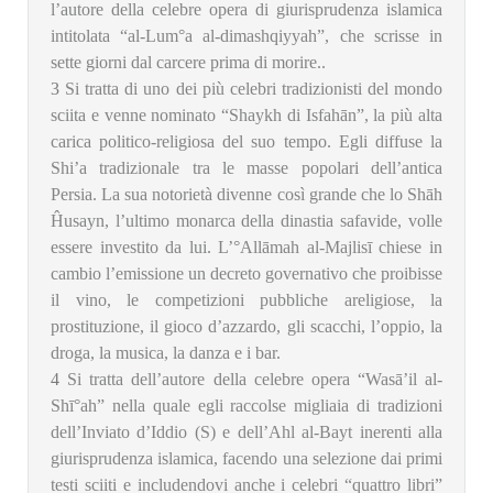
l’autore della celebre opera di giurisprudenza islamica
intitolata “al-Lum°a al-dimashqiyyah”, che scrisse in
sette giorni dal carcere prima di morire..
3
Si tratta di uno dei più celebri tradizionisti del mondo
sciita e venne nominato “Shaykh di Isfahān”, la più alta
carica politico-religiosa del suo tempo. Egli diffuse la
Shi’a tradizionale tra le masse popolari dell’antica
Persia. La sua notorietà divenne così grande che lo Shāh
Ĥusayn, l’ultimo monarca della dinastia safavide, volle
essere investito da lui. L’°Allāmah al-Majlisī chiese in
cambio l’emissione un decreto governativo che proibisse
il vino, le competizioni pubbliche areligiose, la
prostituzione, il gioco d’azzardo, gli scacchi, l’oppio, la
droga, la musica, la danza e i bar.
4
Si tratta dell’autore della celebre opera “Wasā’il al-
Shī°ah” nella quale egli raccolse migliaia di tradizioni
dell’Inviato d’Iddio (S) e dell’Ahl al-Bayt inerenti alla
giurisprudenza islamica, facendo una selezione dai primi
testi sciiti e includendovi anche i celebri “quattro libri”