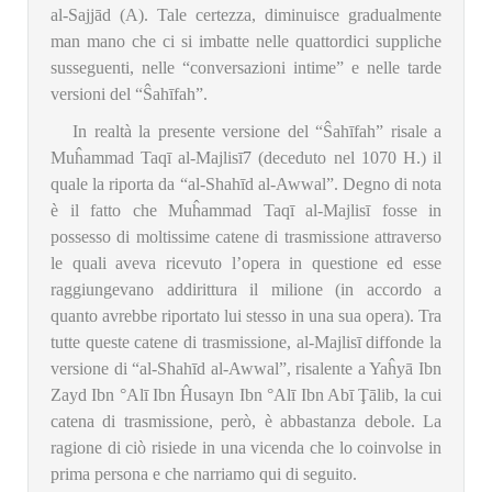
al-Sajjād (A). Tale certezza, diminuisce gradualmente
man mano che ci si imbatte nelle quattordici suppliche
susseguenti, nelle “conversazioni intime” e nelle tarde
versioni del “Ŝahīfah”.
In realtà la presente versione del “Ŝahīfah” risale a
Muĥammad Taqī al-Majlisī
7
(deceduto nel 1070 H.) il
quale la riporta da “al-Shahīd al-Awwal”. Degno di nota
è il fatto che Muĥammad Taqī al-Majlisī fosse in
possesso di moltissime catene di trasmissione attraverso
le quali aveva ricevuto l’opera in questione ed esse
raggiungevano addirittura il milione (in accordo a
quanto avrebbe riportato lui stesso in una sua opera). Tra
tutte queste catene di trasmissione, al-Majlisī diffonde la
versione di “al-Shahīd al-Awwal”, risalente a Yaĥyā Ibn
Zayd Ibn °Alī Ibn Ĥusayn Ibn °Alī Ibn Abī Ţālib, la cui
catena di trasmissione, però, è abbastanza debole. La
ragione di ciò risiede in una vicenda che lo coinvolse in
prima persona e che narriamo qui di seguito.