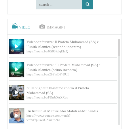
VIDEO
IMMAGINI
Videoconferenza: Il Profeta Muhammad (SA) e
l’unità islamica (secondo incontro)
https://youtu.be/6G8SRdqEhrQ
Videoconferenza: “Il Profeta Muhammad (SA) e
l’unità islamica (primo incontro)
https://youtu.be/s2b9WDY-DUE
Sulle vignette blasfeme contro il Profeta
Muhammad (SA)
https://youtu.be/FDuJs5AXXvs
Un tributo al Martire Abu Mahdi al-Muhandis
https://www.youtube.com/watch?
v=YAYpusvkUZk&t=26s