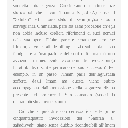
suddetta intransigenza. Considerando le circostanze
storico-politiche in cui l’Imam al-Sajjād (A) scrisse il
“Ŝahīfah” ed il suo stato di semi-prigionia sotto
sorveglianza Ommaiade, pare sia assai probabile ch’egli
non abbia incluso espliciti riferimenti ai suoi nemici
nella sua opera. D’altra parte è certamente vero che
l’Imam, a volte, allude all’ingiustizia subita dalla sua
famiglia e all’usurpazione dei suoi diritti ma ciò non
avviene in maniera evidente come in altre invocazioni (a
lui attribuite, o scritte per mano dei suoi successori). Per
esempio, in un passo, l’Imam parla dell’ingiustizia
sofferta dagli Imam ma questa viene subito
accompagnata dall’ammissione della saggezza divina
presente nel protrarre il Suo comando (vedesi la
quarantottesima invocazione).
Ciò che si può dire con certezza è che le prime
cinquantaquattro invocazioni del “Ŝahīfah al-
sajjādiyyah” siano senza dubbio riconducibili all’Imam