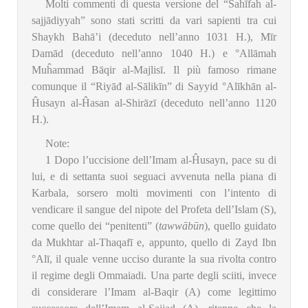
Molti commenti di questa versione del “Ŝahīfah al-
sajjādiyyah” sono stati scritti da vari sapienti tra cui
Shaykh Bahā’i (deceduto nell’anno 1031 H.), Mīr
Damād (deceduto nell’anno 1040 H.) e °Allāmah
Muĥammad Bāqir al-Majlisī. Il più famoso rimane
comunque il “Riyāđ al-Sālikīn” di Sayyid °Alīkhān al-
Ĥusayn al-Ĥasan al-Shirāzī (deceduto nell’anno 1120
H.).
Note:
1
Dopo l’uccisione dell’Imam al-Ĥusayn, pace su di
lui, e di settanta suoi seguaci avvenuta nella piana di
Karbala, sorsero molti movimenti con l’intento di
vendicare il sangue del nipote del Profeta dell’Islam (S),
come quello dei “penitenti” (
tawwābūn
), quello guidato
da Mukhtar al-Thaqafī e, appunto, quello di Zayd Ibn
°Alī, il quale venne ucciso durante la sua rivolta contro
il regime degli Ommaiadi. Una parte degli sciiti, invece
di considerare l’Imam al-Baqir (A) come legittimo