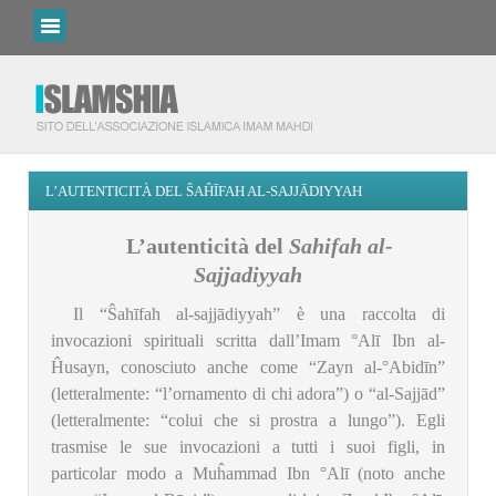
L’AUTENTICITÀ DEL ŜAĤĪFAH AL-SAJJĀDIYYAH
L’autenticità del
Sahifah al-
Sajjadiyyah
Il “Ŝahīfah al-sajjādiyyah” è
una raccolta di
invocazioni spirituali scritta dall’Imam °Alī Ibn al-
Ĥusayn, conosciuto anche come “Zayn al-°Abidīn”
(letteralmente: “l’ornamento di chi adora”) o “al-Sajjād”
(letteralmente: “colui che si prostra a lungo”). Egli
trasmise le sue invocazioni a tutti i suoi figli, in
particolar modo a Muĥammad Ibn °Alī (noto anche