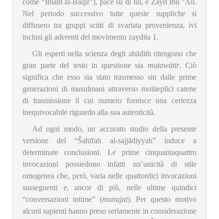
come “Imam al-Bāqir”), pace su di lui, e Zayd Ibn °Alī.
Nel periodo successivo tutte queste suppliche si
diffusero tra gruppi sciiti di svariata provenienza, ivi
inclusi gli aderenti del movimento zaydita
1.
Gli esperti nella scienza degli ahādith ritengono che
gran parte del testo in questione sia
mutawātir
. Ciò
significa che esso sia stato trasmesso sin dalle prime
generazioni di musulmani attraverso moltieplici catene
di trasmissione il cui numero fornisce una certezza
inequivocabile riguardo alla sua autenticità.
Ad ogni modo, un accurato studio della presente
versione del “Ŝahīfah al-sajjādiyyah” induce a
determinate conclusioni. Le prime cinquantaquattro
invocazioni possiedono infatti un’unicità di stile
omogenea che, però, varia nelle quattordici invocazioni
susseguenti e, ancor di più, nelle ultime quindici
“conversazioni intime” (
munajat
). Per questo motivo
alcuni sapienti hanno preso seriamente in considerazione