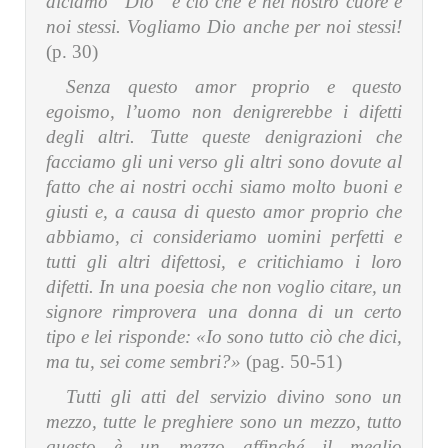
diciamo “Dio” e ciò che è nel nostro cuore è
noi stessi. Vogliamo Dio anche per noi stessi!
(p. 30)
Senza questo amor proprio e questo
egoismo, l’uomo non denigrerebbe i difetti
degli altri. Tutte queste denigrazioni che
facciamo gli uni verso gli altri sono dovute al
fatto che ai nostri occhi siamo molto buoni e
giusti e, a causa di questo amor proprio che
abbiamo, ci consideriamo uomini perfetti e
tutti gli altri difettosi, e critichiamo i loro
difetti. In una poesia che non voglio citare, un
signore rimprovera una donna di
un certo
tipo e lei risponde: «Io sono tutto ciò che dici,
ma tu, sei come sembri?»
(pag. 50-51)
Tutti gli atti del servizio divino sono un
mezzo, tutte le preghiere sono un mezzo, tutto
questo è un mezzo affinché il meglio