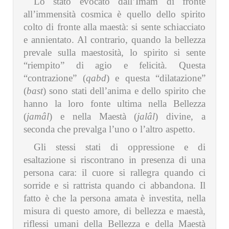
Lo stato evocato dall’Imam di fronte
all’immensità cosmica è quello dello spirito
colto di fronte alla maestà: si sente schiacciato
e annientato. Al contrario, quando la bellezza
prevale sulla maestosità, lo spirito si sente
“riempito” di agio e felicità. Questa
“contrazione” (
qabd
) e questa “dilatazione”
(
bast
) sono stati dell’anima e dello spirito che
hanno la loro fonte ultima nella Bellezza
(
jamâl
) e nella Maestà (
jalâl
) divine, a
seconda che prevalga l’uno o l’altro aspetto.
Gli stessi stati di oppressione e di
esaltazione si riscontrano in presenza di una
persona cara: il cuore si rallegra quando ci
sorride e si rattrista quando ci abbandona. Il
fatto è che la persona amata è investita, nella
misura di questo amore, di bellezza e maestà,
riflessi umani della Bellezza e della Maestà