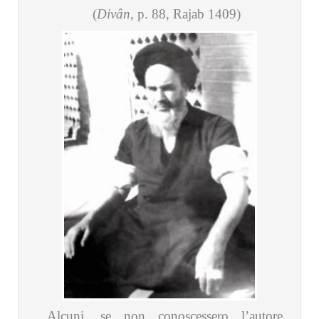
(
Divân
, p. 88, Rajab 1409)
Alcuni, se non conoscessero l’autore,