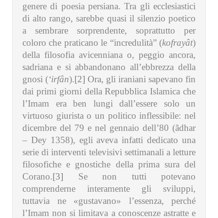
genere di poesia persiana. Tra gli ecclesiastici
di alto rango, sarebbe quasi il silenzio poetico
a sembrare sorprendente, soprattutto per
coloro che praticano le “incredulità” (
kofrayât
)
della filosofia avicenniana o, peggio ancora,
sadriana e si abbandonano all’ebbrezza della
gnosi (
‘irfân
).
[2]
Ora, gli iraniani sapevano fin
dai primi giorni della Repubblica Islamica che
l’Imam era ben lungi dall’essere solo un
virtuoso giurista o un politico inflessibile: nel
dicembre del 79 e nel gennaio dell’80 (âdhar
– Dey 1358), egli aveva infatti dedicato una
serie di interventi televisivi settimanali a letture
filosofiche e gnostiche della prima sura del
Corano.
[3]
Se non tutti potevano
comprenderne interamente gli sviluppi,
tuttavia ne «gustavano» l’essenza, perché
l’Imam non si limitava a conoscenze astratte e