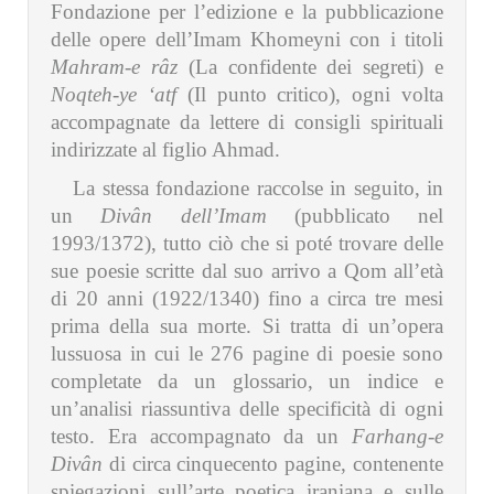
Fondazione per l’edizione e la pubblicazione
delle opere dell’Imam Khomeyni con i titoli
Mahram-e râz
(La confidente dei segreti) e
Noqteh-ye ‘atf
(Il punto critico), ogni volta
accompagnate da lettere di consigli spirituali
indirizzate al figlio Ahmad.
La stessa fondazione raccolse in seguito, in
un
Divân dell’Imam
(pubblicato nel
1993/1372), tutto ciò che si poté trovare delle
sue poesie scritte dal suo arrivo a Qom all’età
di 20 anni (1922/1340) fino a circa tre mesi
prima della sua morte. Si tratta di un’opera
lussuosa in cui le 276 pagine di poesie sono
completate da un glossario, un indice e
un’analisi riassuntiva delle specificità di ogni
testo. Era accompagnato da un
Farhang-e
Divân
di circa cinquecento pagine, contenente
spiegazioni sull’arte poetica iraniana e sulle