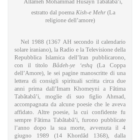
Allâmeh Mohammad Husayn Tabâtabâ’i,
estratto dal poema
Kish-e Mehr
(La
religione dell’amore)
Nel 1988 (1367 AH secondo il calendario
solare iraniano), la Radio e la Televisione della
Repubblica Islamica dell’Iran pubblicarono,
con il titolo
Bâdeh-ye ‘eshq
(La Coppa
dell’Amore), le sei pagine manoscritte di una
lettera di consigli spirituali scritta circa due
anni prima dall’Imam Khomeyni a Fâtima
Tabâtabâ’i, moglie di suo figlio Ahmad,
accompagnata da alcune poesie che le aveva
affidato. Altre poesie, la cui confidente fu
sempre Fâtima Tabâtabâ’i, furono pubblicate
l’anno dopo la sua morte, avvenuta il 4
giugno 1989 (14 Khordâd 1368), dalla