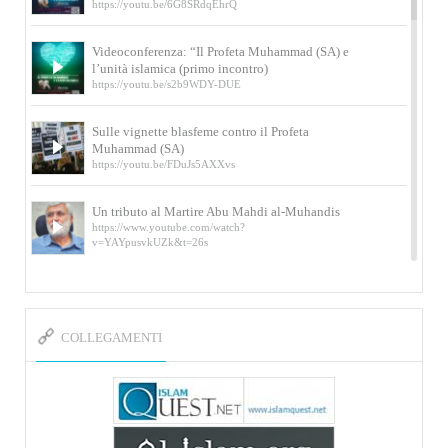
https://youtu.be/6G8SRdqEhrQ
Videoconferenza: “Il Profeta Muhammad (SA) e
l’unità islamica (primo incontro)
https://youtu.be/s2b9WDY-DUE
Sulle vignette blasfeme contro il Profeta
Muhammad (SA)
https://youtu.be/FDuJs5AXXvs
Un tributo al Martire Abu Mahdi al-Muhandis
https://www.youtube.com/watch?
v=YAYpusvkUZk&t=26s
L’Abluzione rituale (wudu) secondo l’Imam Alì
e l’Imam Khomeini
https://www.youtube.com/watch?v=p3sOpOgK7cU
COLLEGAMENTI
I ricordi dell’incontro con Qassem Soleimani
della figlia di un martire
https://www.youtube.com/watch?
v=-5nPSxbf9l0&t=103s