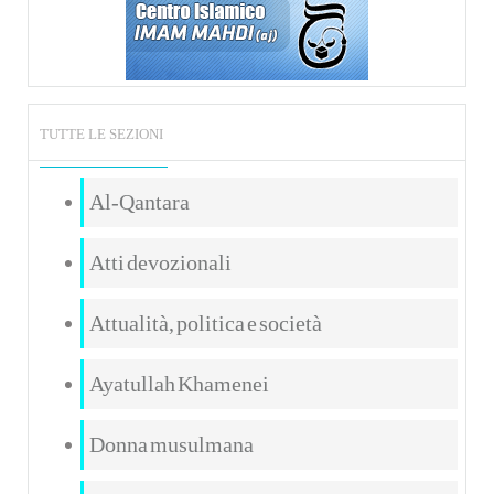
TUTTE LE SEZIONI
Al-Qantara
Atti devozionali
Attualità, politica e società
Ayatullah Khamenei
Donna musulmana