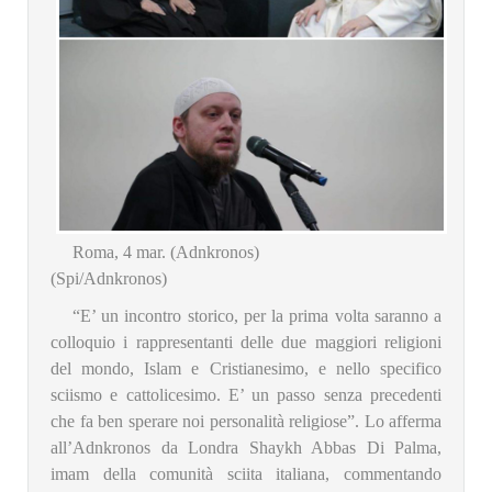
Roma, 4 mar. (Adnkronos)
(Spi/Adnkronos)
“E’ un incontro storico, per la prima volta saranno a
colloquio i rappresentanti delle due maggiori religioni
del mondo, Islam e Cristianesimo, e nello specifico
sciismo e cattolicesimo. E’ un passo senza precedenti
che fa ben sperare noi personalità religiose”. Lo afferma
all’Adnkronos da Londra Shaykh Abbas Di Palma,
imam della comunità sciita italiana, commentando