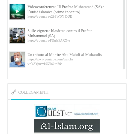
Videoconferenza: “Il Profeta Muhammad (SA) e
l’unità islamica (primo incontro)
https://youtu.be/s2b9WDY-DUE
Sulle vignette blasfeme contro il Profeta
Muhammad (SA)
https://youtu.be/FDuJs5AXXvs
Un tributo al Martire Abu Mahdi al-Muhandis
https://www.youtube.com/watch?
v=YAYpusvkUZk&t=26s
L’Abluzione rituale (wudu) secondo l’Imam Alì
e l’Imam Khomeini
https://www.youtube.com/watch?v=p3sOpOgK7cU
COLLEGAMENTI
I ricordi dell’incontro con Qassem Soleimani
della figlia di un martire
https://www.youtube.com/watch?
v=-5nPSxbf9l0&t=103s
Sheykh Abbas Di Palma sui martiri Qassem