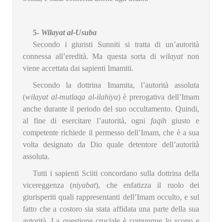
.
5-
Wilayat al-Usuba
Secondo i giuristi Sunniti si tratta di un’autorità
connessa all’eredità. Ma questa sorta di
wilayat
non
viene accettata dai sapienti Imamiti.
Secondo la dottrina Imamita, l’autorità assoluta
(
wilayat al-mutlaqa al-ilahiya
) è prerogativa dell’Imam
anche durante il periodo del suo occultamento. Quindi,
al fine di esercitare l’autorità, ogni
faqih
giusto e
competente richiede il permesso dell’Imam, che è a sua
volta designato da Dio quale detentore dell’autorità
assoluta.
Tutti i sapienti Sciiti concordano sulla dottrina della
vicereggenza (
niyabat
), che enfatizza il ruolo dei
giurisperiti quali rappresentanti dell’Imam occulto, e sul
fatto che a costoro sia stata affidata una parte della sua
autorità. La questione cruciale è comunque lo scopo e