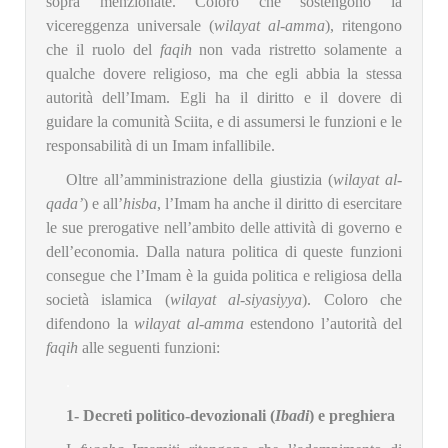
sopra menzionate. Coloro che sostengono la
vicereggenza universale (
wilayat al-amma
), ritengono
che il ruolo del
faqih
non vada ristretto solamente a
qualche dovere religioso, ma che egli abbia la stessa
autorità dell’Imam. Egli ha il diritto e il dovere di
guidare la comunità Sciita, e di assumersi le funzioni e le
responsabilità di un Imam infallibile.
Oltre all’amministrazione della giustizia (
wilayat al-
qada’
) e all’
hisba
, l’Imam ha anche il diritto di esercitare
le sue prerogative nell’ambito delle attività di governo e
dell’economia. Dalla natura politica di queste funzioni
consegue che l’Imam è la guida politica e religiosa della
società islamica (
wilayat al-siyasiyya
). Coloro che
difendono la
wilayat al-amma
estendono l’autorità del
faqih
alle seguenti funzioni:
.
1- Decreti politico-devozionali (
Ibadi
) e preghiera