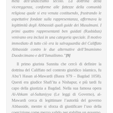
metà dell’undicesimo secolo. La dottrina della
vicereggenza, conforme alle fattezze della comunità
religiosa quale si era venuta costituendo, frustrando le
aspettative fondate sulla rappresentanza, affermava la
legittimità degli Abbassidi quali guide dei Musulmani. I
primi quattro rappresentanti ben guidati (
Rashidun
)
venivano ora inclusi in una categoria speciale. Il motivo
immediato di tutto ciò era la salvaguardia del Califfato
Abbasside contro le due alternative dell’Imamismo
Duodecimano e dell’Ismailismo.”
[9]
Il primo giurista Sunnita che cercò di definire la
dottrina del Califfato nel contesto giuridico islamico, fu
Abu’l Hasan al-Mawardi (Basra 979 – Bagdad 1058).
Questi era giudice Shafi’ita a Nishapur, e più tardi fu
capo della giustizia a Bagdad. Nella sua famosa opera
Al-Ahkam al-Sultaniyya
(Le leggi di Governo), al-
Mawardi cerca di legittimare l’autorità del governo
Abbasside, mentre si sforza di giustificare l’uso della
coercizione come mezzo valido per stabilire un governo.