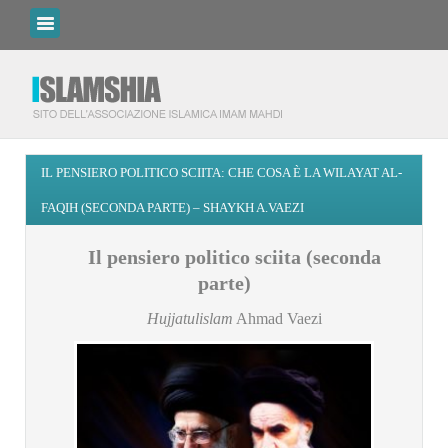
IL PENSIERO POLITICO SCIITA: CHE COSA È LA WILAYAT AL-
FAQIH (SECONDA PARTE) – SHAYKH A.VAEZI
Il pensiero politico sciita (seconda
parte)
Hujjatulislam
Ahmad Vaezi