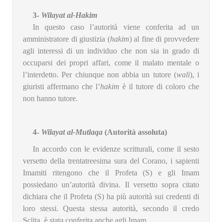
3-
Wilayat al-Hakim
In questo caso l’autorità viene conferita ad un
amministratore di giustizia (
hakim
) al fine di provvedere
agli interessi di un individuo che non sia in grado di
occuparsi dei propri affari, come il malato mentale o
l’interdetto. Per chiunque non abbia un tutore (
wali
), i
giuristi affermano che l’
hakim
è il tutore di coloro che
non hanno tutore.
.
4-
Wilayat al-Mutlaqa
(Autorità assoluta)
In accordo con le evidenze scritturali, come il sesto
versetto della trentatreesima sura del Corano, i sapienti
Imamiti ritengono che il Profeta (S) e gli Imam
possiedano un’autorità divina. Il versetto sopra citato
dichiara che il Profeta (S) ha più autorità sui credenti di
loro stessi. Questa stessa autorità, secondo il credo
Sciita, è stata conferita anche agli Imam.