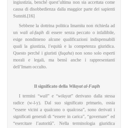
ingiustizia, benché quest’ultima non sia accettata come
causa di disobbedienza dalla maggior parte dei sapienti
Sunniti.
[16]
Sebbene la dottrina politica Imamita non richieda ad
un
wali al-faqih
di essere senza peccato o infallibile,
esige nondimeno alcune qualificazioni indispensabili
quali la giustizia, l’equità e la competenza giuridica.
Questo perché i giuristi (
fuqaha
) non sono solo esperti
morali e legali, ma bensì anche i rappresentanti
dell’Imam occulto.
.
Il significato della
Wilayat al-Faqih
I termini “
wali
” e “
wilayat
” derivano dalla stessa
radice (w-l-y). Dal suo significato primario, ossia
“essere vicini a qualcuno o qualcosa”, sono derivati i
significati generali di “essere in carica”, “governare” ed
“esercitare l’autorità”. Nella terminologia giuridica