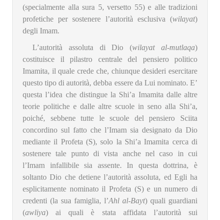
(specialmente alla sura 5, versetto 55) e alle tradizioni
profetiche per sostenere l’autorità esclusiva (
wilayat
)
degli Imam.
L’autorità assoluta di Dio (
wilayat al-mutlaqa
)
costituisce il pilastro centrale del pensiero politico
Imamita, il quale crede che, chiunque desideri esercitare
questo tipo di autorità, debba essere da Lui nominato. E’
questa l’idea che distingue la Shi’a Imamita dalle altre
teorie politiche e dalle altre scuole in seno alla Shi’a,
poiché, sebbene tutte le scuole del pensiero Sciita
concordino sul fatto che l’Imam sia designato da Dio
mediante il Profeta (S), solo la Shi’a Imamita cerca di
sostenere tale punto di vista anche nel caso in cui
l’Imam infallibile sia assente. In questa dottrina, è
soltanto Dio che detiene l’autorità assoluta, ed Egli ha
esplicitamente nominato il Profeta (S) e un numero di
credenti (la sua famiglia, l’
Ahl al-Bayt
) quali guardiani
(
awliya
) ai quali è stata affidata l’autorità sui