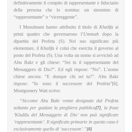
definitivamente il compito di rappresentante e fiduciario
della persona che lo nomina: un sinonimo di
“rappresentante” o “vicereggente”.
I Musulmani hanno attribuito il titolo di
Khalifa
ai
primi quattro che governarono l’
Ummah
dopo la
dipartita del Profeta (S). Nel suo significato più
elementare, il
Khalifa
è colui che esercita il governo al
posto del Profeta (S). Una volta un uomo si avvicinò ad
Abu Bakr e gli chiese: “Sei tu il rappresentante del
Messaggero di Dio?”. Ed egli rispose: “No”. L’uomo
chiese ancora: “E dunque chi sei tu?”. Abu Bakr
rispose: “Io sono il successore del Profeta”
[6]
.
Montgomery Watt scrive:
“Siccome Abu Bakr venne designato dal Profeta
soltanto per guidare la preghiera pubblica
[7]
, la frase
‘
Khalifa
del Messaggero di Dio’ non può significare
‘rappresentante’. Il significato primario in questo caso è
esclusivamente quello di ‘successore’.”
[8]