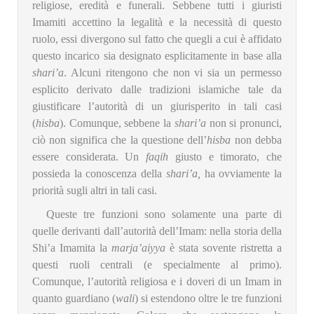
religiose, eredità e funerali. Sebbene tutti i giuristi
Imamiti accettino la legalità e la necessità di questo
ruolo, essi divergono sul fatto che quegli a cui è affidato
questo incarico sia designato esplicitamente in base alla
shari’a
. Alcuni ritengono che non vi sia un permesso
esplicito derivato dalle tradizioni islamiche tale da
giustificare l’autorità di un giurisperito in tali casi
(
hisba
). Comunque, sebbene la
shari’a
non si pronunci,
ciò non significa che la questione dell’
hisba
non debba
essere considerata. Un
faqih
giusto e timorato, che
possieda la conoscenza della
shari’a,
ha ovviamente la
priorità sugli altri in tali casi.
Queste tre funzioni sono solamente una parte di
quelle derivanti dall’autorità dell’Imam: nella storia della
Shi’a Imamita la
marja’aiyya
è stata sovente ristretta a
questi ruoli centrali (e specialmente al primo).
Comunque, l’autorità religiosa e i doveri di un Imam in
quanto guardiano (
wali
) si estendono oltre le tre funzioni