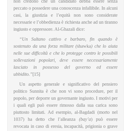
non credono che un candidato debba essere senza
peccato o possedere una conoscenza infallibile. In alcuni
casi, la giustizia e l’equità non sono considerate
necessarie e l’obbedienza è richiesta anche ad un tiranno
ingiusto e oppressore. Al-Ghazali dice:
“Un Sultano cattivo e barbaro, fin quando è
sostenuto da una forza militare (
shawka
) che lo aiuta
nelle sue difficoltà e che lo protegge contro le possibili
sollevazioni popolari, deve essere necessariamente
lasciato in possesso del governo ed essere
ubbidito.”
[15]
Un aspetto generale e significativo del pensiero
politico Sunnita è che non vi sono procedure, per il
popolo, per deporre un governante ingiusto. I motivi per
i quali egli può essere rimosso dalla sua carica sono
piuttosto limitati. Ad esempio, al-Bagdadi (morto nel
1037) ha detto che l’alleanza
(bay’a
) può essere
revocata in caso di eresia, incapacità, prigionia o grave