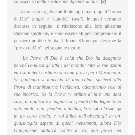
conoscenza della rivelazione dipende da lui.”
[2]
Alcune prerogative attribuite agli Imam, quali “prova
di Dio” (
hujja
) e “autorità” (
wali
), le quali verranno
discusse in seguito, si riferiscono alla loro altissima
stazione spirituale, e sono essenziali per comprendere il
pensiero politico Sciita. L’Imam Khomeyni descrive la
“prova di Dio” nel seguente modo:
“La Prova di Dio è colui che Dio ha designato
perché conduca gli affari del mondo; tutte le sue azioni
ed i suoi detti costituiscono una prova per i Musulmani.
Se qualcuno si macchia di una colpa, spetterà alla
Prova di manifestarne l’evidenza, adempiendo così al
suo incarico. Se la Prova vi ordina di fare una data
cosa, di applicare le ingiunzioni penali della legge in un
dato modo, o di spendere il bottino, la
zakat
o la
sadaqa
in un certo modo, e voi fallite nell’obbedirgli in un
qualsivoglia aspetto di quelli menzionati, allora Dio
Onnipotente addurrà contro di voi una prova nel