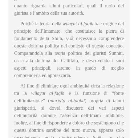
quanto riguarda taluni particolari, quali il ruolo del
giurista e l’ambito della sua autorità.
Poiché la teoria della
wilayat al-faqih
trae origine dal
principio dell’Imamato, che costituisce la pietra di
fondamento della Shi’a, sarà necessario comprendere
questa dottrina politica nel contesto di questo concetto.
Comparandola alla teoria politica dei giuristi Sunniti,
ossia alla dottrina del Califfato, e descrivendo i suoi
aspetti principali, saremo in grado di meglio
comprenderla ed apprezzarla.
Al fine di eliminare ogni ambiguità circa la relazione
tra la
wilayat al-faqih
e la funzione di “fonte
dell’imitazione” (
marja’a al-taqlid
) propria di taluni
giurisperiti, si dovrà discutere dei vari aspetti
dell’autorità durante l’assenza dell’Imam infallibile.
Inoltre, al fine di rispondere a coloro che sostengono che
questa dottrina sarebbe del tutto nuova, apparsa solo
recentemente nella giurisprudenza Sciita, e che