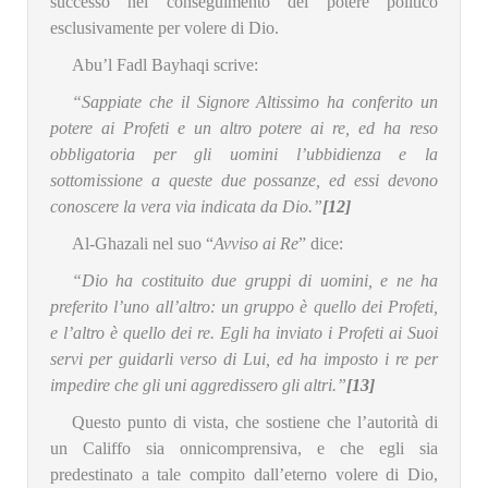
successo nel conseguimento del potere politico
esclusivamente per volere di Dio.
Abu’l Fadl Bayhaqi scrive:
“Sappiate che il Signore Altissimo ha conferito un
potere ai Profeti e un altro potere ai re, ed ha reso
obbligatoria per gli uomini l’ubbidienza e la
sottomissione a queste due possanze, ed essi devono
conoscere la vera via indicata da Dio.”
[12]
Al-Ghazali nel suo “
Avviso ai Re
” dice:
“Dio ha costituito due gruppi di uomini, e ne ha
preferito l’uno all’altro: un gruppo è quello dei Profeti,
e l’altro è quello dei re. Egli ha inviato i Profeti ai Suoi
servi per guidarli verso di Lui, ed ha imposto i re per
impedire che gli uni aggredissero gli altri.”
[13]
Questo punto di vista, che sostiene che l’autorità di
un Califfo sia onnicomprensiva, e che egli sia
predestinato a tale compito dall’eterno volere di Dio,