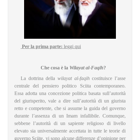
Per la prima parte:
leggi qui
Che cosa è la
Wilayat al-Faqih
?
La dottrina della
wilayat al-faqih
costituisce l’asse
centrale del pensiero politico Sciita contemporaneo.
Essa adotta una concezione politica basata sull’autorità
del giurisperito, vale a dire sull’autorità di un giurista
retto e competente, che si assume la guida del governo
durante l’assenza di un Imam infallibile. Comunque,
sebbene l’autorità di un sapiente religioso di livello
elevato sia universalmente accettata in tutte le teorie di
governo Sciite, vi sono alcune differenze d’opinione per