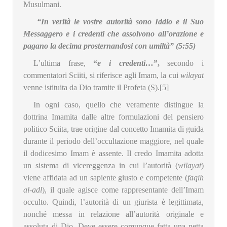
Musulmani.
“In verità le vostre autorità sono Iddio e il Suo
Messaggero e i credenti che assolvono all’orazione e
pagano la decima prosternandosi con umiltà” (5:55)
L’ultima frase,
“
e i credenti…
”,
secondo i
commentatori Sciiti, si riferisce agli Imam, la cui
wilayat
venne istituita da Dio tramite il Profeta (S).
[5]
In ogni caso, quello che veramente distingue la
dottrina Imamita dalle altre formulazioni del pensiero
politico Sciita, trae origine dal concetto Imamita di guida
durante il periodo dell’occultazione maggiore, nel quale
il dodicesimo Imam è assente. Il credo Imamita adotta
un sistema di vicereggenza in cui l’autorità (
wilayat
)
viene affidata ad un sapiente giusto e competente (
faqih
al-adl
), il quale agisce come rappresentante dell’Imam
occulto. Quindi, l’autorità di un giurista è legittimata,
nonché messa in relazione all’autorità originale e
assoluta di Dio. Deve essere comunque fatta una netta