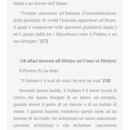
diritto e un dovere dell’Imam:
“Prestate attenzione all’
hukuma
(l’amministrazione
della giustizia). In verità l’
hukuma
appartiene all’Imam,
il quale è competente nelle questioni giudiziarie (
qada
’)
ed è giusto (
adil
) tra i Musulmani come il Profeta o un
suo delegato.”
[17]
.
Gli affari inerenti all’
Hisbiya
(
al-Umur al-Hisbiya
)
Il Profeta (S) ha detto:
“Il Sultano è il
wali
di colui che non ha
wali
”
[18]
Secondo questo hadith, il Sultano è il tutore (
wali
) di
coloro che hanno bisogno di un tutore, ad esempio,
quando muore il padre di un minore o di un malato di
mente. I giuristi Imamiti estendono questo ruolo ad un
insieme di faccende che richiedono un tutore autorizzato
(
al-umur al-hisbiya
) e che includono concessioni