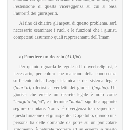
l’estensione di questa vicereggenza su cui si basa
l’autorità dei giurisperiti.
Al fine di chiarire gli aspetti di questo problema, sarà
necessario esaminare i ruoli e le funzioni che i giuristi
competenti assumono quali rappresentanti dell’Imam.
.
a) Emettere un decreto (
Al-Ifta
)
Per quanto riguarda le regole ed i doveri religiosi, è
necessario, per coloro che mancano della conoscenza
sufficiente della Legge Islamica e del sistema legale
(
Shari’a
), riferirsi ai verdetti dei giuristi (
fuqaha
). Un
giurista che emette un decreto legale è noto come
“
marja’a taqlid
“, e il termine “
taqlid
” significa appunto
seguire o imitare. Non vi è divergenza tra i sapienti su
questa funzione del giurisperito. Dopo tutto, quando una
persona ha delle domande da porre su un particolare
argomento, è naturale ricorrere ad un esperto in questo