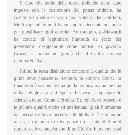
Il fatto che molte delle teorie politiche siano state
imposte con la coercizione dal potere militare, ha
costituito un serio ostacolo per la teoria del Califfato.
Molti sapienti Sunniti hanno inoltre ricercato un modo
per giustificare ogni autorità. Ad esempio, al-Mawardi
ha cercato di legittimare l’autorità de facto dei
governatori designandoli come ministri di governo
(
wazir
) e comandanti (
amir
) che il Califfo doveva
riconoscere
[14]
.
Infine, la terza distinzione concerne le qualità che la
guida deve possedere. Secondo la dottrina Sciita, un
Imam non è solamente una guida politica, ma anche una
guida religiosa a cui spetta d’esporre e spiegare le
scienze divine. Come il Profeta (S), egli deve possedere
le più alte qualità etiche ed intellettuali, quali l’immunità
dal peccato e la conoscenza infallibile. Vi è comunque
una vasta gamma di divergenze tra i sapienti Sunniti
riguardo alle caratteristiche di un Califfo. In genere, essi