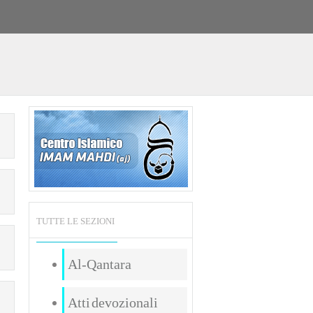
TUTTE LE SEZIONI
Al-Qantara
Atti devozionali