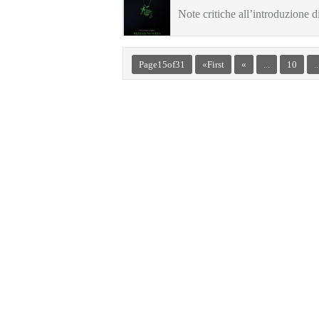
Note critiche all’introduzione 
Page 15 of 31
« First
«
...
10
..