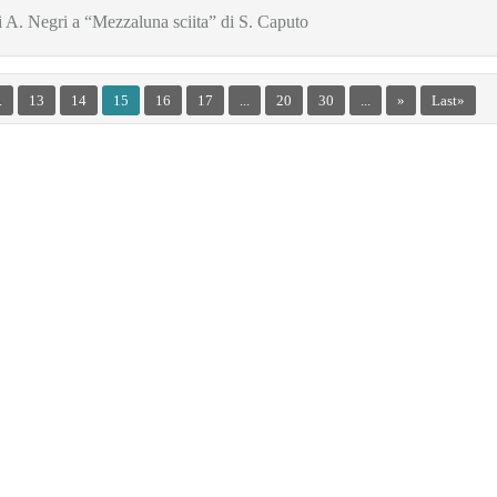
di A. Negri a “Mezzaluna sciita” di S. Caputo
.
13
14
15
16
17
...
20
30
...
»
Last »