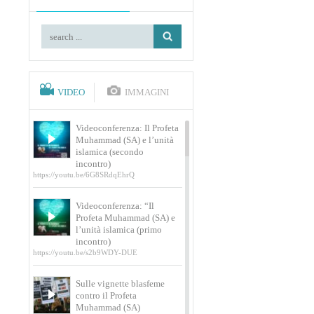
VIDEO
IMMAGINI
Videoconferenza: Il Profeta
Muhammad (SA) e l’unità
islamica (secondo
incontro)
https://youtu.be/6G8SRdqEhrQ
Videoconferenza: “Il
Profeta Muhammad (SA) e
l’unità islamica (primo
incontro)
https://youtu.be/s2b9WDY-DUE
Sulle vignette blasfeme
contro il Profeta
Muhammad (SA)