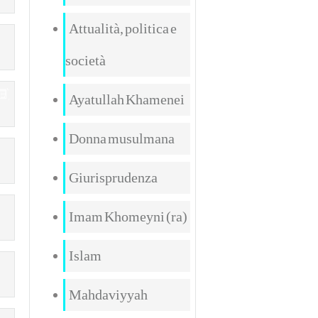
Attualità, politica e
società
Ayatullah Khamenei
Donna musulmana
Giurisprudenza
Imam Khomeyni (ra)
Islam
Mahdaviyyah