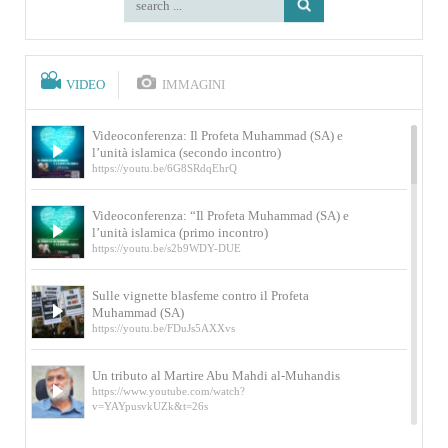
VIDEO
IMMAGINI
Videoconferenza: Il Profeta Muhammad (SA) e
l’unità islamica (secondo incontro)
https://youtu.be/6G8SRdqEhrQ
Videoconferenza: “Il Profeta Muhammad (SA) e
l’unità islamica (primo incontro)
https://youtu.be/s2b9WDY-DUE
Sulle vignette blasfeme contro il Profeta
Muhammad (SA)
https://youtu.be/FDuJs5AXXvs
Un tributo al Martire Abu Mahdi al-Muhandis
https://www.youtube.com/watch?
v=YAYpusvkUZk&t=26s