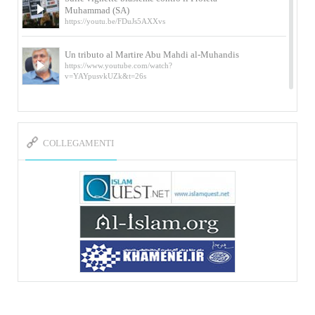
Muhammad (SA)
https://youtu.be/FDuJs5AXXvs
Un tributo al Martire Abu Mahdi al-Muhandis
https://www.youtube.com/watch?
v=YAYpusvkUZk&t=26s
L’Abluzione rituale (wudu) secondo l’Imam Alì
e l’Imam Khomeini
https://www.youtube.com/watch?v=p3sOpOgK7cU
COLLEGAMENTI
I ricordi dell’incontro con Qassem Soleimani
della figlia di un martire
https://www.youtube.com/watch?
v=-5nPSxbf9l0&t=103s
Sheykh Abbas Di Palma sui martiri Qassem
Soleimani e Abu Mahdi Al-Muhandis
https://youtu.be/Y6SIP2PIht4 Video del discorso tenuto
dallo Sheykh Abbas Di Palma in ...
Mostra d’arte di Hassan Rouholamin
Roma, Mostra delle opere inedite su «Ashura» intitolata