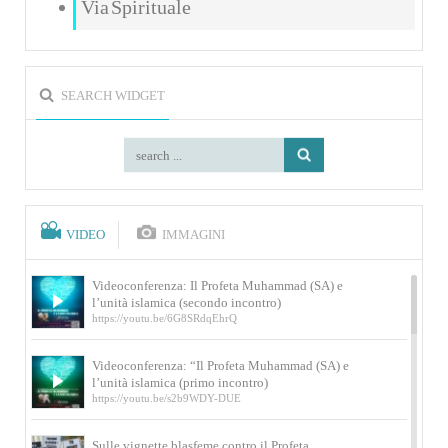
Via Spirituale
SEARCH WIDGET
VIDEO
IMMAGINI
Videoconferenza: Il Profeta Muhammad (SA) e
l’unità islamica (secondo incontro)
https://youtu.be/6G8SRdqEhrQ
Videoconferenza: “Il Profeta Muhammad (SA) e
l’unità islamica (primo incontro)
https://youtu.be/s2b9WDY-DUE
Sulle vignette blasfeme contro il Profeta