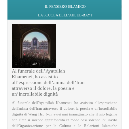
IL PENSIERO ISLAMICO
LA SCUOLA DELL’AHLUL-BAYT
Al funerale dell’Ayatollah
Khamenei, ho assistito
all’espressione dell’anima dell’Iran
attraverso il dolore, la poesia e
un’incrollabile dignità
Al funerale dell'Ayatollah Khamenei, ho assistito all'espressione
dell'anima dell'Iran attraverso il dolore, la poesia e un'incrollabile
dignità di Wang Hao Non avrei mai immaginato che il mio legame
con l'Iran si sarebbe approfondito in modo così solenne. Su invito
dell'Organizzazione per la Cultura e le Relazioni Islamiche