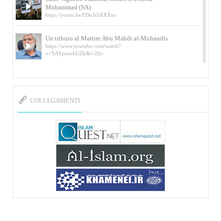
Muhammad (SA)
https://youtu.be/FDuJs5AXXvs
Un tributo al Martire Abu Mahdi al-Muhandis
https://www.youtube.com/watch?
v=YAYpusvkUZk&t=26s
L’Abluzione rituale (wudu) secondo l’Imam Alì
e l’Imam Khomeini
https://www.youtube.com/watch?v=p3sOpOgK7cU
COLLEGAMENTI
I ricordi dell’incontro con Qassem Soleimani
della figlia di un martire
https://www.youtube.com/watch?
v=-5nPSxbf9l0&t=103s
Sheykh Abbas Di Palma sui martiri Qassem
Soleimani e Abu Mahdi Al-Muhandis
https://youtu.be/Y6SIP2PIht4 Video del discorso tenuto
dallo Sheykh Abbas Di Palma in ...
Mostra d’arte di Hassan Rouholamin
Roma, Mostra delle opere inedite su «Ashura» intitolata