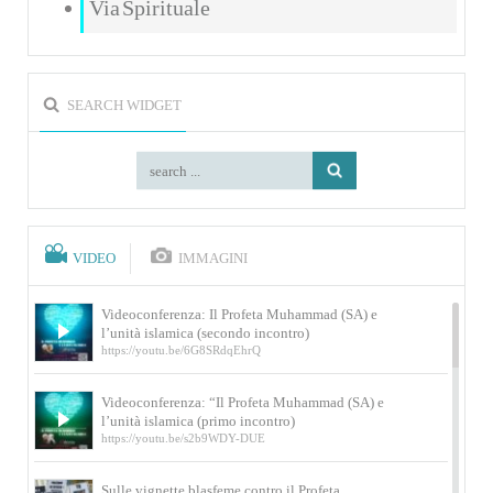
Via Spirituale
SEARCH WIDGET
VIDEO
IMMAGINI
Videoconferenza: Il Profeta Muhammad (SA) e
l’unità islamica (secondo incontro)
https://youtu.be/6G8SRdqEhrQ
Videoconferenza: “Il Profeta Muhammad (SA) e
l’unità islamica (primo incontro)
https://youtu.be/s2b9WDY-DUE
Sulle vignette blasfeme contro il Profeta