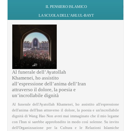
IL PENSIERO ISLAMICO
LA SCUOLA DELL’AHLUL-BAYT
Al funerale dell’Ayatollah
Khamenei, ho assistito
all’espressione dell’anima dell’Iran
attraverso il dolore, la poesia e
un’incrollabile dignità
Al funerale dell'Ayatollah Khamenei, ho assistito all'espressione
dell'anima dell'Iran attraverso il dolore, la poesia e un'incrollabile
dignità di Wang Hao Non avrei mai immaginato che il mio legame
con l'Iran si sarebbe approfondito in modo così solenne. Su invito
dell'Organizzazione per la Cultura e le Relazioni Islamiche