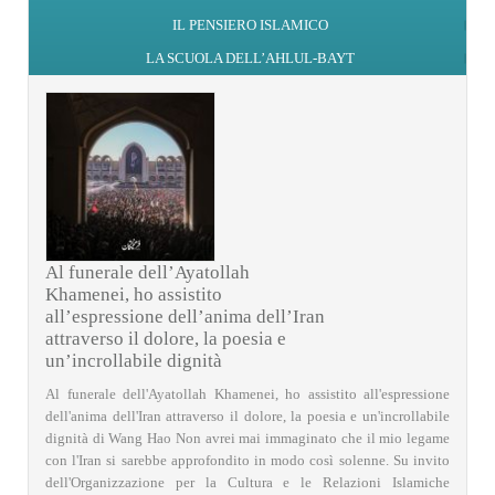
IL PENSIERO ISLAMICO
LA SCUOLA DELL’AHLUL-BAYT
Al funerale dell’Ayatollah
Khamenei, ho assistito
all’espressione dell’anima dell’Iran
attraverso il dolore, la poesia e
un’incrollabile dignità
Al funerale dell'Ayatollah Khamenei, ho assistito all'espressione
dell'anima dell'Iran attraverso il dolore, la poesia e un'incrollabile
dignità di Wang Hao Non avrei mai immaginato che il mio legame
con l'Iran si sarebbe approfondito in modo così solenne. Su invito
dell'Organizzazione per la Cultura e le Relazioni Islamiche