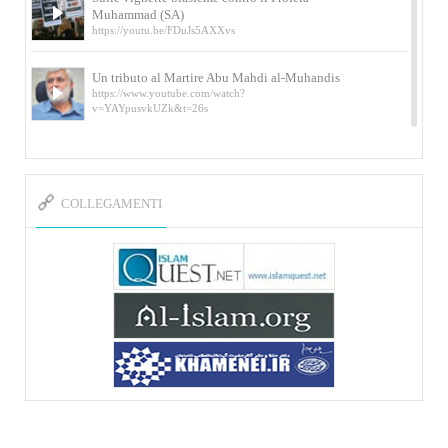
Muhammad (SA)
https://youtu.be/FDuJs5AXXvs
Un tributo al Martire Abu Mahdi al-Muhandis
https://www.youtube.com/watch?
v=YAYpusvkUZk&t=26s
L’Abluzione rituale (wudu) secondo l’Imam Alì
e l’Imam Khomeini
https://www.youtube.com/watch?v=p3sOpOgK7cU
COLLEGAMENTI
I ricordi dell’incontro con Qassem Soleimani
della figlia di un martire
https://www.youtube.com/watch?
v=-5nPSxbf9l0&t=103s
Sheykh Abbas Di Palma sui martiri Qassem
Soleimani e Abu Mahdi Al-Muhandis
https://youtu.be/Y6SIP2PIht4 Video del discorso tenuto
dallo Sheykh Abbas Di Palma in ...
Mostra d’arte di Hassan Rouholamin
Roma, Mostra delle opere inedite su «Ashura» intitolata