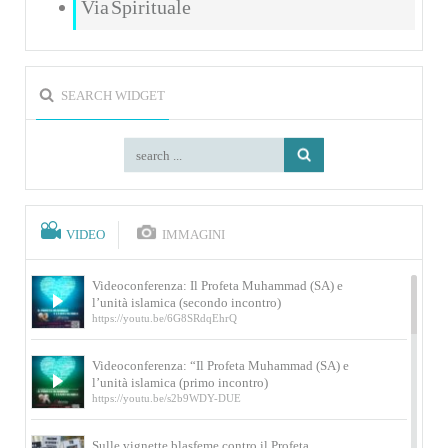
Via Spirituale
SEARCH WIDGET
VIDEO
IMMAGINI
Videoconferenza: Il Profeta Muhammad (SA) e
l’unità islamica (secondo incontro)
https://youtu.be/6G8SRdqEhrQ
Videoconferenza: “Il Profeta Muhammad (SA) e
l’unità islamica (primo incontro)
https://youtu.be/s2b9WDY-DUE
Sulle vignette blasfeme contro il Profeta