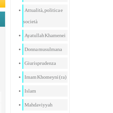
Attualità, politica e
società
Ayatullah Khamenei
Donna musulmana
Giurisprudenza
Imam Khomeyni (ra)
Islam
Mahdaviyyah