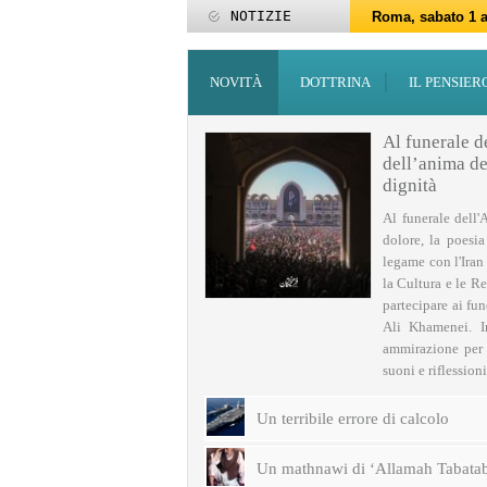
NOTIZIE
Roma, sabato 1 a
Roma, 15-25 giu
Roma, sabato 6 g
27 maggio: Eid al
‘Id al-Fitr sarà 
ZAKATUL-FITR 14
Programmi per la
I programmi del
Domani giovedì 
Roma, sabato 14 
NOVITÀ
DOTTRINA
IL PENSIER
Al funerale d
dell’anima del
dignità
Al funerale dell'
dolore, la poesi
legame con l'Iran
la Cultura e le Re
partecipare ai fu
Ali Khamenei. I
ammirazione per q
suoni e riflessioni 
Un terribile errore di calcolo
Un mathnawi di ‘Allamah Tabatab