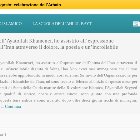
gosto: celebrazione dell’Arbain
gno: programmi per il mese di Muharram
iugno: Eid al-Ghadir
-Adha (Festa del Sacrificio)
sabato 21 marzo
47 – 2026
 notte di Qadr a Roma
 Centro Islamico Imam Mahdi di Roma per il Ramadan
19 febbraio primo giorno di Ramadan
febbraio: docufilm “Rivoluzione”
O ISLAMICO
LA SCUOLA DELL’AHLUL-BAYT
ell’Ayatollah Khamenei, ho assistito all’espressione
l’Iran attraverso il dolore, la poesia e un’incrollabile
Ayatollah Khamenei, ho assistito all'espressione dell'anima dell'Iran attraverso il
a e un'incrollabile dignità di Wang Hao Non avrei mai immaginato che il mio
 si sarebbe approfondito in modo così solenne. Su invito dell'Organizzazione per
lazioni Islamiche dell'Iran, mi sono recato a Teheran all'inizio di questo mese per
nerali di Stato della Guida martire della Rivoluzione Islamica, l'Ayatollah Seyyed
n qualità di storico, poeta e artista cinese, sono giunto con una profonda
uesta terra antica e sono ripartito dopo oltre dieci giorni ricchi di immagini,
...
Continua
a’i