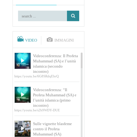
VIDEO
IMMAGINI
Videoconferenza: Il Profeta
Muhammad (SA) e l’unità
islamica (secondo
incontro)
https://youtu.be/6G8SRdqEhrQ
Videoconferenza: “Il
Profeta Muhammad (SA) e
l’unità islamica (primo
incontro)
https://youtu.be/s2b9WDY-DUE
Sulle vignette blasfeme
contro il Profeta
Muhammad (SA)