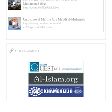
Muhammad (SA)
https://youtu.be/FDuJs5AXXvs
Un tributo al Martire Abu Mahdi al-Muhandis
https://www.youtube.com/watch?
v=YAYpusvkUZk&t=26s
L’Abluzione rituale (wudu) secondo l’Imam Alì
e l’Imam Khomeini
https://www.youtube.com/watch?v=p3sOpOgK7cU
COLLEGAMENTI
I ricordi dell’incontro con Qassem Soleimani
della figlia di un martire
https://www.youtube.com/watch?
v=-5nPSxbf9l0&t=103s
Sheykh Abbas Di Palma sui martiri Qassem
Soleimani e Abu Mahdi Al-Muhandis
https://youtu.be/Y6SIP2PIht4 Video del discorso tenuto
dallo Sheykh Abbas Di Palma in ...
Mostra d’arte di Hassan Rouholamin
Roma, Mostra delle opere inedite su «Ashura» intitolata