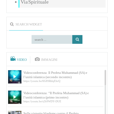
Via Spirituale
SEARCH WIDGET
VIDEO
IMMAGINI
Videoconferenza: Il Profeta Muhammad (SA) e
l’unità islamica (secondo incontro)
https://youtu.be/6G8SRdqEhrQ
Videoconferenza: “Il Profeta Muhammad (SA) e
l’unità islamica (primo incontro)
https://youtu.be/s2b9WDY-DUE
Sulle vignette blasfeme contro il Profeta