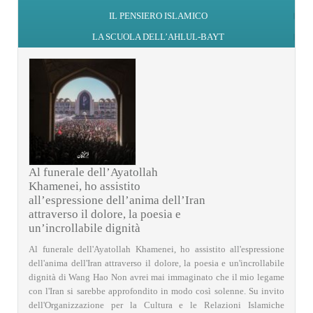
IL PENSIERO ISLAMICO
LA SCUOLA DELL’AHLUL-BAYT
Al funerale dell’Ayatollah
Khamenei, ho assistito
all’espressione dell’anima dell’Iran
attraverso il dolore, la poesia e
un’incrollabile dignità
Al funerale dell'Ayatollah Khamenei, ho assistito all'espressione
dell'anima dell'Iran attraverso il dolore, la poesia e un'incrollabile
dignità di Wang Hao Non avrei mai immaginato che il mio legame
con l'Iran si sarebbe approfondito in modo così solenne. Su invito
dell'Organizzazione per la Cultura e le Relazioni Islamiche