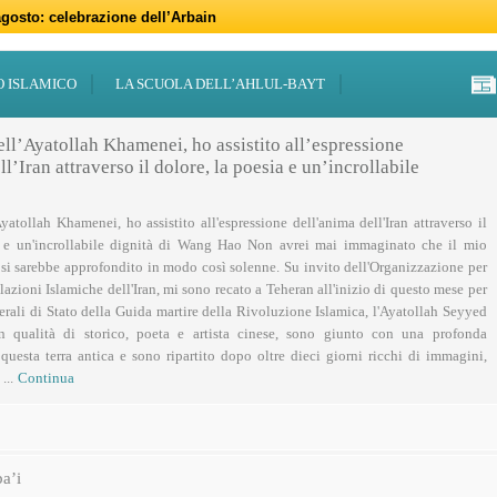
gosto: celebrazione dell’Arbain
gno: programmi per il mese di Muharram
iugno: Eid al-Ghadir
-Adha (Festa del Sacrificio)
sabato 21 marzo
47 – 2026
 notte di Qadr a Roma
 Centro Islamico Imam Mahdi di Roma per il Ramadan
19 febbraio primo giorno di Ramadan
febbraio: docufilm “Rivoluzione”
O ISLAMICO
LA SCUOLA DELL’AHLUL-BAYT
ell’Ayatollah Khamenei, ho assistito all’espressione
l’Iran attraverso il dolore, la poesia e un’incrollabile
Ayatollah Khamenei, ho assistito all'espressione dell'anima dell'Iran attraverso il
a e un'incrollabile dignità di Wang Hao Non avrei mai immaginato che il mio
 si sarebbe approfondito in modo così solenne. Su invito dell'Organizzazione per
lazioni Islamiche dell'Iran, mi sono recato a Teheran all'inizio di questo mese per
nerali di Stato della Guida martire della Rivoluzione Islamica, l'Ayatollah Seyyed
n qualità di storico, poeta e artista cinese, sono giunto con una profonda
uesta terra antica e sono ripartito dopo oltre dieci giorni ricchi di immagini,
...
Continua
a’i