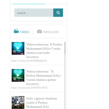
VIDEO
IMMAGINI
Videoconferenza: Il Profeta
Muhammad (SA) e l’unità
islamica (secondo
incontro)
https://youtu.be/6G8SRdqEhrQ
Videoconferenza: “Il
Profeta Muhammad (SA) e
l’unità islamica (primo
incontro)
https://youtu.be/s2b9WDY-DUE
Sulle vignette blasfeme
contro il Profeta
Muhammad (SA)