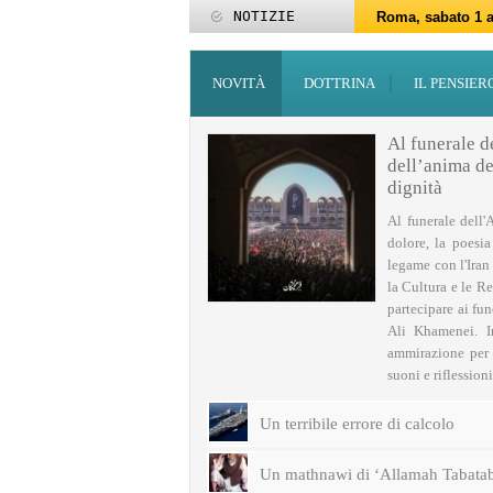
NOTIZIE
Roma, sabato 1 a
Roma, 15-25 giu
Roma, sabato 6 g
27 maggio: Eid al
‘Id al-Fitr sarà 
ZAKATUL-FITR 14
Programmi per la
I programmi del
Domani giovedì 
Roma, sabato 14 
NOVITÀ
DOTTRINA
IL PENSIER
Al funerale d
dell’anima del
dignità
Al funerale dell'
dolore, la poesi
legame con l'Iran
la Cultura e le Re
partecipare ai fu
Ali Khamenei. I
ammirazione per q
suoni e riflessioni 
Un terribile errore di calcolo
Un mathnawi di ‘Allamah Tabatab