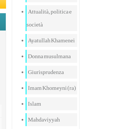
Attualità, politica e
società
Ayatullah Khamenei
Donna musulmana
Giurisprudenza
Imam Khomeyni (ra)
Islam
Mahdaviyyah