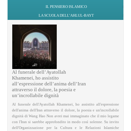
IL PENSIERO ISLAMICO
LA SCUOLA DELL’AHLUL-BAYT
Al funerale dell’Ayatollah
Khamenei, ho assistito
all’espressione dell’anima dell’Iran
attraverso il dolore, la poesia e
un’incrollabile dignità
Al funerale dell'Ayatollah Khamenei, ho assistito all'espressione
dell'anima dell'Iran attraverso il dolore, la poesia e un'incrollabile
dignità di Wang Hao Non avrei mai immaginato che il mio legame
con l'Iran si sarebbe approfondito in modo così solenne. Su invito
dell'Organizzazione per la Cultura e le Relazioni Islamiche