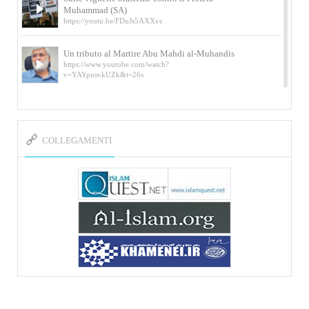
Muhammad (SA)
https://youtu.be/FDuJs5AXXvs
Un tributo al Martire Abu Mahdi al-Muhandis
https://www.youtube.com/watch?
v=YAYpusvkUZk&t=26s
L’Abluzione rituale (wudu) secondo l’Imam Alì
e l’Imam Khomeini
https://www.youtube.com/watch?v=p3sOpOgK7cU
COLLEGAMENTI
I ricordi dell’incontro con Qassem Soleimani
della figlia di un martire
https://www.youtube.com/watch?
v=-5nPSxbf9l0&t=103s
Sheykh Abbas Di Palma sui martiri Qassem
Soleimani e Abu Mahdi Al-Muhandis
https://youtu.be/Y6SIP2PIht4 Video del discorso tenuto
dallo Sheykh Abbas Di Palma in ...
Mostra d’arte di Hassan Rouholamin
Roma, Mostra delle opere inedite su «Ashura» intitolata