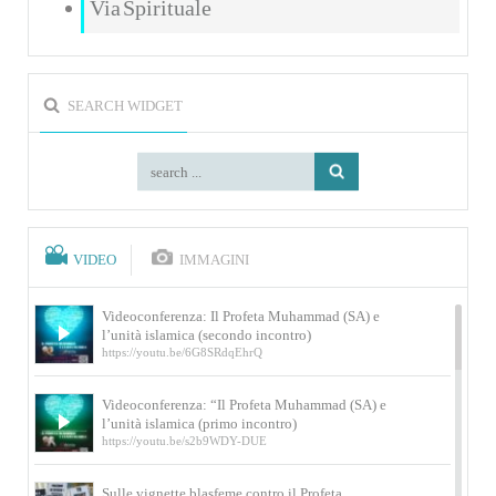
Via Spirituale
SEARCH WIDGET
VIDEO
IMMAGINI
Videoconferenza: Il Profeta Muhammad (SA) e
l’unità islamica (secondo incontro)
https://youtu.be/6G8SRdqEhrQ
Videoconferenza: “Il Profeta Muhammad (SA) e
l’unità islamica (primo incontro)
https://youtu.be/s2b9WDY-DUE
Sulle vignette blasfeme contro il Profeta