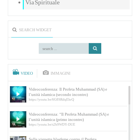
Via Spirituale
SEARCH WIDGET
VIDEO
IMMAGINI
Videoconferenza: Il Profeta Muhammad (SA) e
l’unità islamica (secondo incontro)
https://youtu.be/6G8SRdqEhrQ
Videoconferenza: “Il Profeta Muhammad (SA) e
l’unità islamica (primo incontro)
https://youtu.be/s2b9WDY-DUE
Sulle vignette blasfeme contro il Profeta