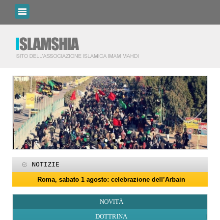
NOTIZIE
Roma, sabato 1 agosto: celebrazione dell’Arbain
I programmi del Centro Islamico Imam Mahdi di Roma per il Ram
Roma, 15-25 giugno: programmi per il mese di Muharram
Domani giovedì 19 febbraio primo giorno di Ramadan
Roma, sabato 14 febbraio: docufilm “Rivoluzione”
27 maggio: Eid al-Adha (Festa del Sacrificio)
Programmi per la notte di Qadr a Roma
Roma, sabato 6 giugno: Eid al-Ghadir
‘Id al-Fitr sarà sabato 21 marzo
ZAKATUL-FITR 1447 – 2026
NOVITÀ
DOTTRINA