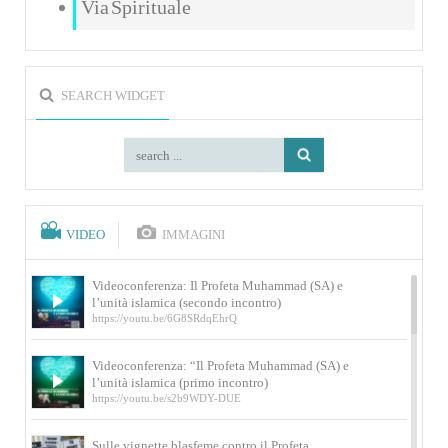
Via Spirituale
SEARCH WIDGET
VIDEO
IMMAGINI
Videoconferenza: Il Profeta Muhammad (SA) e
l’unità islamica (secondo incontro)
https://youtu.be/6G8SRdqEhrQ
Videoconferenza: “Il Profeta Muhammad (SA) e
l’unità islamica (primo incontro)
https://youtu.be/s2b9WDY-DUE
Sulle vignette blasfeme contro il Profeta