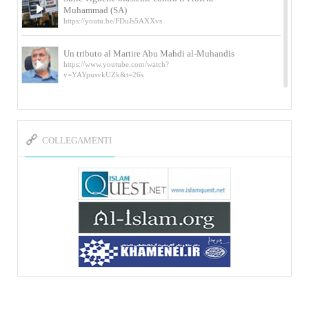
Muhammad (SA)
https://youtu.be/FDuJs5AXXvs
Un tributo al Martire Abu Mahdi al-Muhandis
https://www.youtube.com/watch?
v=YAYpusvkUZk&t=26s
L’Abluzione rituale (wudu) secondo l’Imam Alì
e l’Imam Khomeini
https://www.youtube.com/watch?v=p3sOpOgK7cU
COLLEGAMENTI
I ricordi dell’incontro con Qassem Soleimani
della figlia di un martire
https://www.youtube.com/watch?
v=-5nPSxbf9l0&t=103s
Sheykh Abbas Di Palma sui martiri Qassem
Soleimani e Abu Mahdi Al-Muhandis
https://youtu.be/Y6SIP2PIht4 Video del discorso tenuto
dallo Sheykh Abbas Di Palma in ...
Mostra d’arte di Hassan Rouholamin
Roma, Mostra delle opere inedite su «Ashura» intitolata