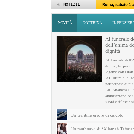
NOTIZIE
Roma, sabato 1 a
Roma, 15-25 giu
Roma, sabato 6 g
27 maggio: Eid al
‘Id al-Fitr sarà 
ZAKATUL-FITR 14
Programmi per la
I programmi del
Domani giovedì 
Roma, sabato 14 
NOVITÀ
DOTTRINA
IL PENSIER
Al funerale d
dell’anima del
dignità
Al funerale dell'
dolore, la poesi
legame con l'Iran
la Cultura e le Re
partecipare ai fu
Ali Khamenei. I
ammirazione per q
suoni e riflessioni 
Un terribile errore di calcolo
Un mathnawi di ‘Allamah Tabatab