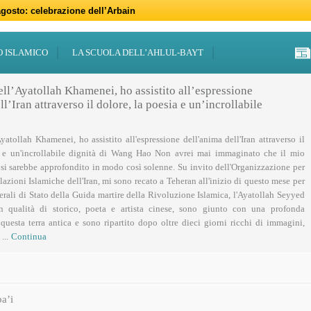
gosto: celebrazione dell’Arbain
gno: programmi per il mese di Muharram
iugno: Eid al-Ghadir
-Adha (Festa del Sacrificio)
sabato 21 marzo
47 – 2026
 notte di Qadr a Roma
 Centro Islamico Imam Mahdi di Roma per il Ramadan
19 febbraio primo giorno di Ramadan
febbraio: docufilm “Rivoluzione”
O ISLAMICO
LA SCUOLA DELL’AHLUL-BAYT
ell’Ayatollah Khamenei, ho assistito all’espressione
l’Iran attraverso il dolore, la poesia e un’incrollabile
Ayatollah Khamenei, ho assistito all'espressione dell'anima dell'Iran attraverso il
a e un'incrollabile dignità di Wang Hao Non avrei mai immaginato che il mio
 si sarebbe approfondito in modo così solenne. Su invito dell'Organizzazione per
lazioni Islamiche dell'Iran, mi sono recato a Teheran all'inizio di questo mese per
nerali di Stato della Guida martire della Rivoluzione Islamica, l'Ayatollah Seyyed
n qualità di storico, poeta e artista cinese, sono giunto con una profonda
uesta terra antica e sono ripartito dopo oltre dieci giorni ricchi di immagini,
...
Continua
a’i