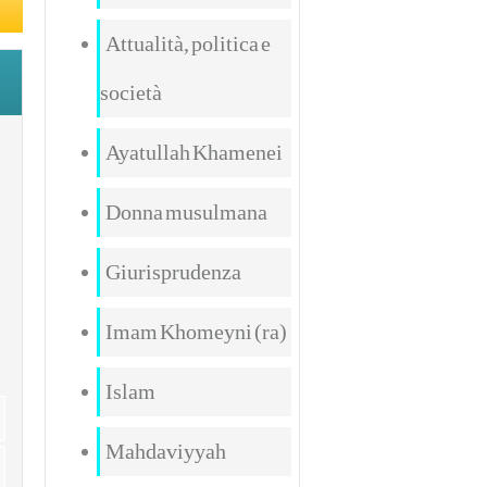
Attualità, politica e
società
Ayatullah Khamenei
Donna musulmana
Giurisprudenza
Imam Khomeyni (ra)
Islam
Mahdaviyyah