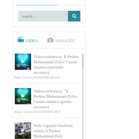
VIDEO
IMMAGINI
Videoconferenza: Il Profeta
Muhammad (SA) e l’unità
islamica (secondo
incontro)
https://youtu.be/6G8SRdqEhrQ
Videoconferenza: “Il
Profeta Muhammad (SA) e
l’unità islamica (primo
incontro)
https://youtu.be/s2b9WDY-DUE
Sulle vignette blasfeme
contro il Profeta
Muhammad (SA)