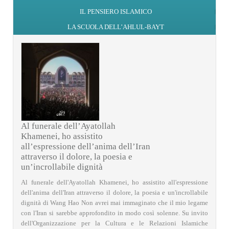
IL PENSIERO ISLAMICO
LA SCUOLA DELL’AHLUL-BAYT
Al funerale dell’Ayatollah
Khamenei, ho assistito
all’espressione dell’anima dell’Iran
attraverso il dolore, la poesia e
un’incrollabile dignità
Al funerale dell'Ayatollah Khamenei, ho assistito all'espressione
dell'anima dell'Iran attraverso il dolore, la poesia e un'incrollabile
dignità di Wang Hao Non avrei mai immaginato che il mio legame
con l'Iran si sarebbe approfondito in modo così solenne. Su invito
dell'Organizzazione per la Cultura e le Relazioni Islamiche