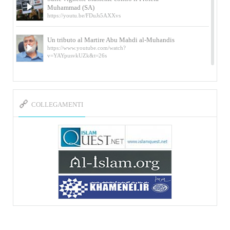
Muhammad (SA)
https://youtu.be/FDuJs5AXXvs
Un tributo al Martire Abu Mahdi al-Muhandis
https://www.youtube.com/watch?
v=YAYpusvkUZk&t=26s
L’Abluzione rituale (wudu) secondo l’Imam Alì
e l’Imam Khomeini
https://www.youtube.com/watch?v=p3sOpOgK7cU
COLLEGAMENTI
I ricordi dell’incontro con Qassem Soleimani
della figlia di un martire
https://www.youtube.com/watch?
v=-5nPSxbf9l0&t=103s
Sheykh Abbas Di Palma sui martiri Qassem
Soleimani e Abu Mahdi Al-Muhandis
https://youtu.be/Y6SIP2PIht4 Video del discorso tenuto
dallo Sheykh Abbas Di Palma in ...
Mostra d’arte di Hassan Rouholamin
Roma, Mostra delle opere inedite su «Ashura» intitolata