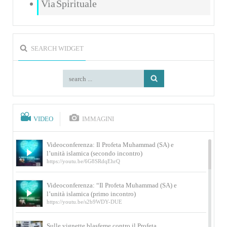
Via Spirituale
SEARCH WIDGET
VIDEO
IMMAGINI
Videoconferenza: Il Profeta Muhammad (SA) e
l’unità islamica (secondo incontro)
https://youtu.be/6G8SRdqEhrQ
Videoconferenza: “Il Profeta Muhammad (SA) e
l’unità islamica (primo incontro)
https://youtu.be/s2b9WDY-DUE
Sulle vignette blasfeme contro il Profeta