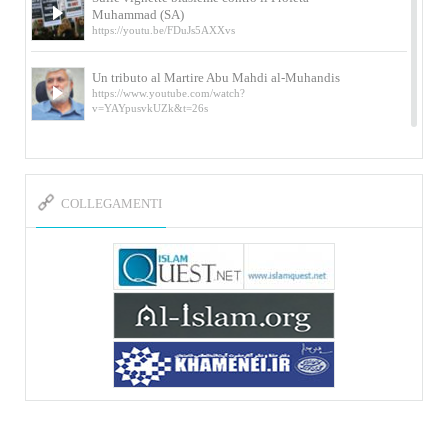
Muhammad (SA)
https://youtu.be/FDuJs5AXXvs
Un tributo al Martire Abu Mahdi al-Muhandis
https://www.youtube.com/watch?
v=YAYpusvkUZk&t=26s
L’Abluzione rituale (wudu) secondo l’Imam Alì
e l’Imam Khomeini
https://www.youtube.com/watch?v=p3sOpOgK7cU
COLLEGAMENTI
I ricordi dell’incontro con Qassem Soleimani
della figlia di un martire
https://www.youtube.com/watch?
v=-5nPSxbf9l0&t=103s
Sheykh Abbas Di Palma sui martiri Qassem
Soleimani e Abu Mahdi Al-Muhandis
https://youtu.be/Y6SIP2PIht4 Video del discorso tenuto
dallo Sheykh Abbas Di Palma in ...
Mostra d’arte di Hassan Rouholamin
Roma, Mostra delle opere inedite su «Ashura» intitolata