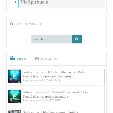
Via Spirituale
SEARCH WIDGET
VIDEO
IMMAGINI
Videoconferenza: Il Profeta Muhammad (SA) e
l’unità islamica (secondo incontro)
https://youtu.be/6G8SRdqEhrQ
Videoconferenza: “Il Profeta Muhammad (SA) e
l’unità islamica (primo incontro)
https://youtu.be/s2b9WDY-DUE
Sulle vignette blasfeme contro il Profeta