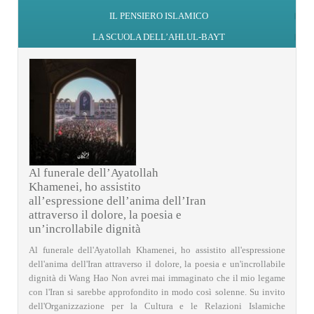
IL PENSIERO ISLAMICO
LA SCUOLA DELL’AHLUL-BAYT
Al funerale dell’Ayatollah
Khamenei, ho assistito
all’espressione dell’anima dell’Iran
attraverso il dolore, la poesia e
un’incrollabile dignità
Al funerale dell'Ayatollah Khamenei, ho assistito all'espressione
dell'anima dell'Iran attraverso il dolore, la poesia e un'incrollabile
dignità di Wang Hao Non avrei mai immaginato che il mio legame
con l'Iran si sarebbe approfondito in modo così solenne. Su invito
dell'Organizzazione per la Cultura e le Relazioni Islamiche