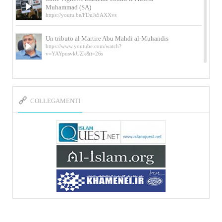
Muhammad (SA)
https://youtu.be/FDuJs5AXXvs
Un tributo al Martire Abu Mahdi al-Muhandis
https://www.youtube.com/watch?
v=YAYpusvkUZk&t=26s
L’Abluzione rituale (wudu) secondo l’Imam Alì
e l’Imam Khomeini
https://www.youtube.com/watch?v=p3sOpOgK7cU
COLLEGAMENTI
I ricordi dell’incontro con Qassem Soleimani
della figlia di un martire
https://www.youtube.com/watch?
v=-5nPSxbf9l0&t=103s
Sheykh Abbas Di Palma sui martiri Qassem
Soleimani e Abu Mahdi Al-Muhandis
https://youtu.be/Y6SIP2PIht4 Video del discorso tenuto
dallo Sheykh Abbas Di Palma in ...
Mostra d’arte di Hassan Rouholamin
Roma, Mostra delle opere inedite su «Ashura» intitolata