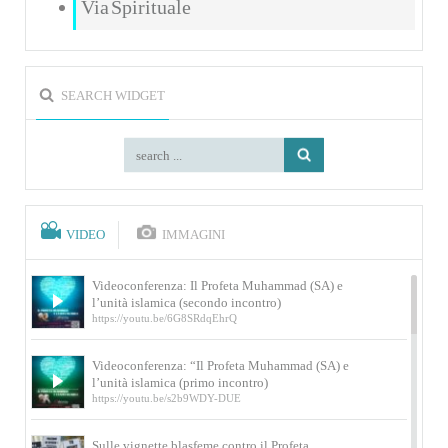
Via Spirituale
SEARCH WIDGET
VIDEO
IMMAGINI
Videoconferenza: Il Profeta Muhammad (SA) e
l’unità islamica (secondo incontro)
https://youtu.be/6G8SRdqEhrQ
Videoconferenza: “Il Profeta Muhammad (SA) e
l’unità islamica (primo incontro)
https://youtu.be/s2b9WDY-DUE
Sulle vignette blasfeme contro il Profeta