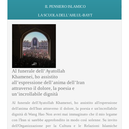
IL PENSIERO ISLAMICO
LA SCUOLA DELL’AHLUL-BAYT
Al funerale dell’Ayatollah
Khamenei, ho assistito
all’espressione dell’anima dell’Iran
attraverso il dolore, la poesia e
un’incrollabile dignità
Al funerale dell'Ayatollah Khamenei, ho assistito all'espressione
dell'anima dell'Iran attraverso il dolore, la poesia e un'incrollabile
dignità di Wang Hao Non avrei mai immaginato che il mio legame
con l'Iran si sarebbe approfondito in modo così solenne. Su invito
dell'Organizzazione per la Cultura e le Relazioni Islamiche