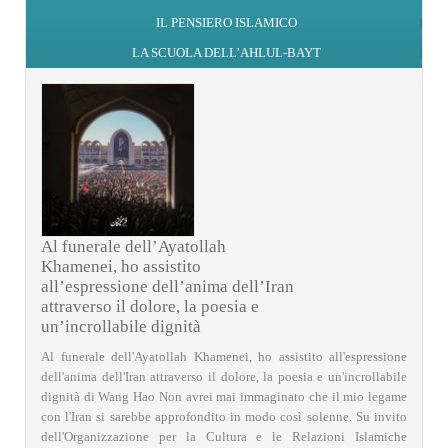
IL PENSIERO ISLAMICO
LA SCUOLA DELL’AHLUL-BAYT
Al funerale dell’Ayatollah
Khamenei, ho assistito
all’espressione dell’anima dell’Iran
attraverso il dolore, la poesia e
un’incrollabile dignità
Al funerale dell'Ayatollah Khamenei, ho assistito all'espressione
dell'anima dell'Iran attraverso il dolore, la poesia e un'incrollabile
dignità di Wang Hao Non avrei mai immaginato che il mio legame
con l'Iran si sarebbe approfondito in modo così solenne. Su invito
dell'Organizzazione per la Cultura e le Relazioni Islamiche