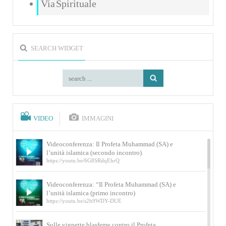
Via Spirituale
SEARCH WIDGET
VIDEO
IMMAGINI
Videoconferenza: Il Profeta Muhammad (SA) e
l’unità islamica (secondo incontro)
https://youtu.be/6G8SRdqEhrQ
Videoconferenza: “Il Profeta Muhammad (SA) e
l’unità islamica (primo incontro)
https://youtu.be/s2b9WDY-DUE
Sulle vignette blasfeme contro il Profeta