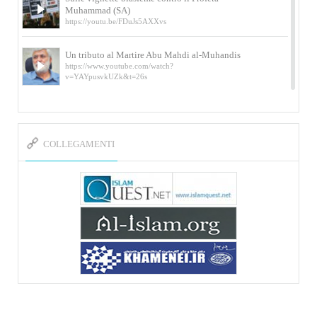
Muhammad (SA)
https://youtu.be/FDuJs5AXXvs
Un tributo al Martire Abu Mahdi al-Muhandis
https://www.youtube.com/watch?
v=YAYpusvkUZk&t=26s
L’Abluzione rituale (wudu) secondo l’Imam Alì
e l’Imam Khomeini
https://www.youtube.com/watch?v=p3sOpOgK7cU
COLLEGAMENTI
I ricordi dell’incontro con Qassem Soleimani
della figlia di un martire
https://www.youtube.com/watch?
v=-5nPSxbf9l0&t=103s
Sheykh Abbas Di Palma sui martiri Qassem
Soleimani e Abu Mahdi Al-Muhandis
https://youtu.be/Y6SIP2PIht4 Video del discorso tenuto
dallo Sheykh Abbas Di Palma in ...
Mostra d’arte di Hassan Rouholamin
Roma, Mostra delle opere inedite su «Ashura» intitolata