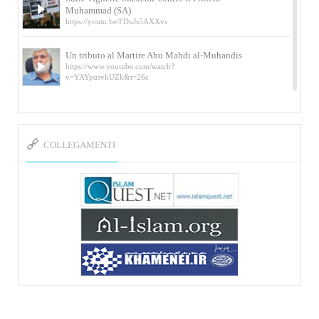
Muhammad (SA)
https://youtu.be/FDuJs5AXXvs
Un tributo al Martire Abu Mahdi al-Muhandis
https://www.youtube.com/watch?
v=YAYpusvkUZk&t=26s
L’Abluzione rituale (wudu) secondo l’Imam Alì
e l’Imam Khomeini
https://www.youtube.com/watch?v=p3sOpOgK7cU
COLLEGAMENTI
I ricordi dell’incontro con Qassem Soleimani
della figlia di un martire
https://www.youtube.com/watch?
v=-5nPSxbf9l0&t=103s
Sheykh Abbas Di Palma sui martiri Qassem
Soleimani e Abu Mahdi Al-Muhandis
https://youtu.be/Y6SIP2PIht4 Video del discorso tenuto
dallo Sheykh Abbas Di Palma in ...
Mostra d’arte di Hassan Rouholamin
Roma, Mostra delle opere inedite su «Ashura» intitolata