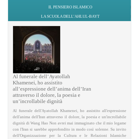
IL PENSIERO ISLAMICO
LA SCUOLA DELL’AHLUL-BAYT
Al funerale dell’Ayatollah
Khamenei, ho assistito
all’espressione dell’anima dell’Iran
attraverso il dolore, la poesia e
un’incrollabile dignità
Al funerale dell'Ayatollah Khamenei, ho assistito all'espressione
dell'anima dell'Iran attraverso il dolore, la poesia e un'incrollabile
dignità di Wang Hao Non avrei mai immaginato che il mio legame
con l'Iran si sarebbe approfondito in modo così solenne. Su invito
dell'Organizzazione per la Cultura e le Relazioni Islamiche