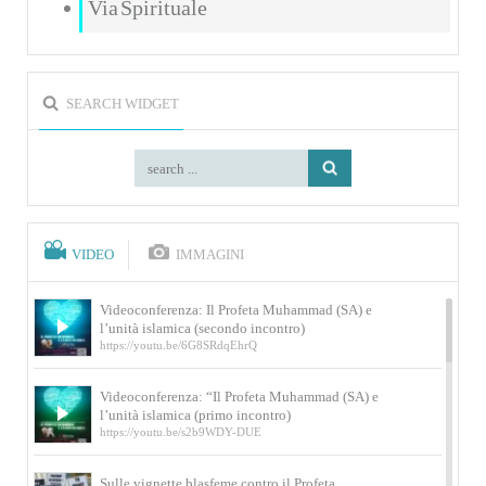
Via Spirituale
SEARCH WIDGET
VIDEO
IMMAGINI
Videoconferenza: Il Profeta Muhammad (SA) e
l’unità islamica (secondo incontro)
https://youtu.be/6G8SRdqEhrQ
Videoconferenza: “Il Profeta Muhammad (SA) e
l’unità islamica (primo incontro)
https://youtu.be/s2b9WDY-DUE
Sulle vignette blasfeme contro il Profeta