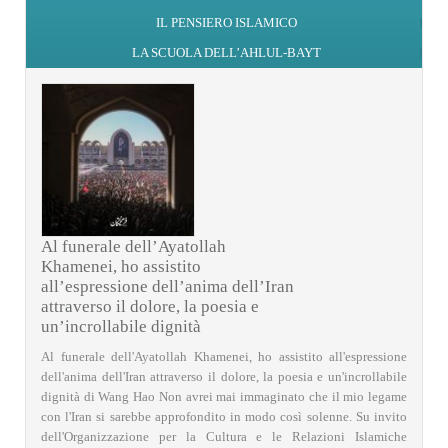
IL PENSIERO ISLAMICO
LA SCUOLA DELL’AHLUL-BAYT
Al funerale dell’Ayatollah
Khamenei, ho assistito
all’espressione dell’anima dell’Iran
attraverso il dolore, la poesia e
un’incrollabile dignità
Al funerale dell'Ayatollah Khamenei, ho assistito all'espressione
dell'anima dell'Iran attraverso il dolore, la poesia e un'incrollabile
dignità di Wang Hao Non avrei mai immaginato che il mio legame
con l'Iran si sarebbe approfondito in modo così solenne. Su invito
dell'Organizzazione per la Cultura e le Relazioni Islamiche