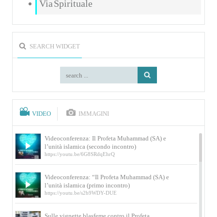
Via Spirituale
SEARCH WIDGET
VIDEO
IMMAGINI
Videoconferenza: Il Profeta Muhammad (SA) e
l’unità islamica (secondo incontro)
https://youtu.be/6G8SRdqEhrQ
Videoconferenza: “Il Profeta Muhammad (SA) e
l’unità islamica (primo incontro)
https://youtu.be/s2b9WDY-DUE
Sulle vignette blasfeme contro il Profeta