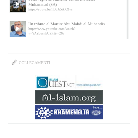
Muhammad (SA)
https://youtu.be/FDuJs5AXXvs
Un tributo al Martire Abu Mahdi al-Muhandis
https://www.youtube.com/watch?
v=YAYpusvkUZk&t=26s
L’Abluzione rituale (wudu) secondo l’Imam Alì
e l’Imam Khomeini
https://www.youtube.com/watch?v=p3sOpOgK7cU
COLLEGAMENTI
I ricordi dell’incontro con Qassem Soleimani
della figlia di un martire
https://www.youtube.com/watch?
v=-5nPSxbf9l0&t=103s
Sheykh Abbas Di Palma sui martiri Qassem
Soleimani e Abu Mahdi Al-Muhandis
https://youtu.be/Y6SIP2PIht4 Video del discorso tenuto
dallo Sheykh Abbas Di Palma in ...
Mostra d’arte di Hassan Rouholamin
Roma, Mostra delle opere inedite su «Ashura» intitolata