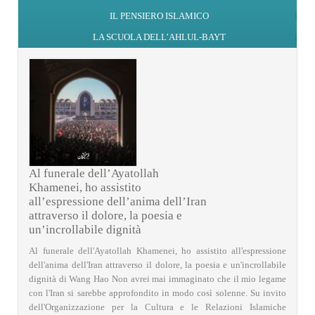
IL PENSIERO ISLAMICO
LA SCUOLA DELL’AHLUL-BAYT
Al funerale dell’Ayatollah
Khamenei, ho assistito
all’espressione dell’anima dell’Iran
attraverso il dolore, la poesia e
un’incrollabile dignità
Al funerale dell'Ayatollah Khamenei, ho assistito all'espressione
dell'anima dell'Iran attraverso il dolore, la poesia e un'incrollabile
dignità di Wang Hao Non avrei mai immaginato che il mio legame
con l'Iran si sarebbe approfondito in modo così solenne. Su invito
dell'Organizzazione per la Cultura e le Relazioni Islamiche