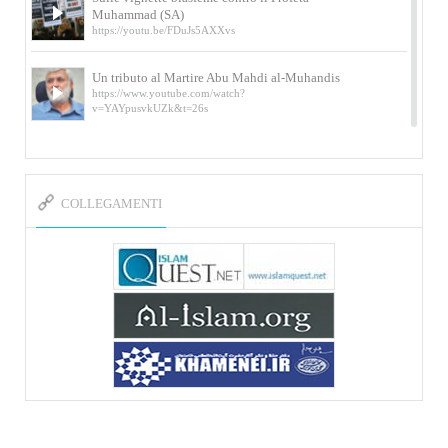
Muhammad (SA)
https://youtu.be/FDuJs5AXXvs
Un tributo al Martire Abu Mahdi al-Muhandis
https://www.youtube.com/watch?
v=YAYpusvkUZk&t=26s
L’Abluzione rituale (wudu) secondo l’Imam Alì
e l’Imam Khomeini
https://www.youtube.com/watch?v=p3sOpOgK7cU
COLLEGAMENTI
I ricordi dell’incontro con Qassem Soleimani
della figlia di un martire
https://www.youtube.com/watch?
v=-5nPSxbf9l0&t=103s
Sheykh Abbas Di Palma sui martiri Qassem
Soleimani e Abu Mahdi Al-Muhandis
https://youtu.be/Y6SIP2PIht4 Video del discorso tenuto
dallo Sheykh Abbas Di Palma in ...
Mostra d’arte di Hassan Rouholamin
Roma, Mostra delle opere inedite su «Ashura» intitolata