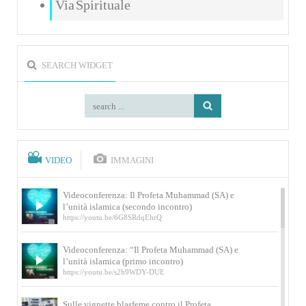
Via Spirituale
SEARCH WIDGET
VIDEO
IMMAGINI
Videoconferenza: Il Profeta Muhammad (SA) e
l’unità islamica (secondo incontro)
https://youtu.be/6G8SRdqEhrQ
Videoconferenza: “Il Profeta Muhammad (SA) e
l’unità islamica (primo incontro)
https://youtu.be/s2b9WDY-DUE
Sulle vignette blasfeme contro il Profeta