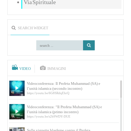
Via Spirituale
SEARCH WIDGET
VIDEO
IMMAGINI
Videoconferenza: Il Profeta Muhammad (SA) e
l’unità islamica (secondo incontro)
https://youtu.be/6G8SRdqEhrQ
Videoconferenza: “Il Profeta Muhammad (SA) e
l’unità islamica (primo incontro)
https://youtu.be/s2b9WDY-DUE
Sulle vignette blasfeme contro il Profeta