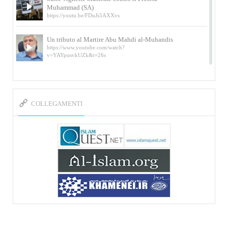
Muhammad (SA)
https://youtu.be/FDuJs5AXXvs
Un tributo al Martire Abu Mahdi al-Muhandis
https://www.youtube.com/watch?
v=YAYpusvkUZk&t=26s
L’Abluzione rituale (wudu) secondo l’Imam Alì
e l’Imam Khomeini
https://www.youtube.com/watch?v=p3sOpOgK7cU
COLLEGAMENTI
I ricordi dell’incontro con Qassem Soleimani
della figlia di un martire
https://www.youtube.com/watch?
v=-5nPSxbf9l0&t=103s
Sheykh Abbas Di Palma sui martiri Qassem
Soleimani e Abu Mahdi Al-Muhandis
https://youtu.be/Y6SIP2PIht4 Video del discorso tenuto
dallo Sheykh Abbas Di Palma in ...
Mostra d’arte di Hassan Rouholamin
Roma, Mostra delle opere inedite su «Ashura» intitolata