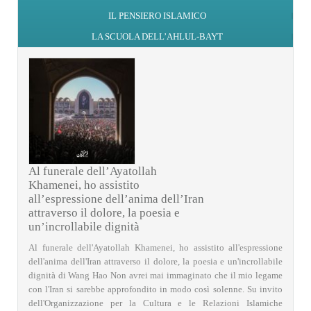
IL PENSIERO ISLAMICO
LA SCUOLA DELL’AHLUL-BAYT
Al funerale dell’Ayatollah
Khamenei, ho assistito
all’espressione dell’anima dell’Iran
attraverso il dolore, la poesia e
un’incrollabile dignità
Al funerale dell'Ayatollah Khamenei, ho assistito all'espressione
dell'anima dell'Iran attraverso il dolore, la poesia e un'incrollabile
dignità di Wang Hao Non avrei mai immaginato che il mio legame
con l'Iran si sarebbe approfondito in modo così solenne. Su invito
dell'Organizzazione per la Cultura e le Relazioni Islamiche