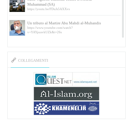
Muhammad (SA)
https://youtu.be/FDuJs5AXXvs
Un tributo al Martire Abu Mahdi al-Muhandis
https://www.youtube.com/watch?
v=YAYpusvkUZk&t=26s
L’Abluzione rituale (wudu) secondo l’Imam Alì
e l’Imam Khomeini
https://www.youtube.com/watch?v=p3sOpOgK7cU
COLLEGAMENTI
I ricordi dell’incontro con Qassem Soleimani
della figlia di un martire
https://www.youtube.com/watch?
v=-5nPSxbf9l0&t=103s
Sheykh Abbas Di Palma sui martiri Qassem
Soleimani e Abu Mahdi Al-Muhandis
https://youtu.be/Y6SIP2PIht4 Video del discorso tenuto
dallo Sheykh Abbas Di Palma in ...
Mostra d’arte di Hassan Rouholamin
Roma, Mostra delle opere inedite su «Ashura» intitolata