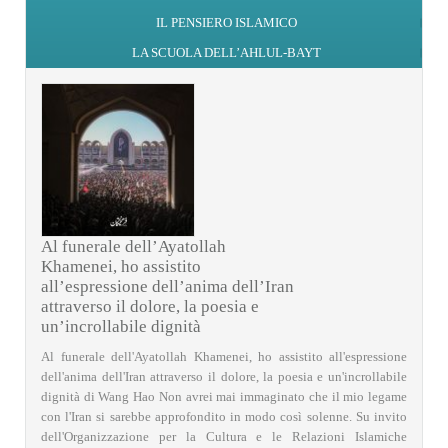
IL PENSIERO ISLAMICO
LA SCUOLA DELL’AHLUL-BAYT
Al funerale dell’Ayatollah
Khamenei, ho assistito
all’espressione dell’anima dell’Iran
attraverso il dolore, la poesia e
un’incrollabile dignità
Al funerale dell'Ayatollah Khamenei, ho assistito all'espressione
dell'anima dell'Iran attraverso il dolore, la poesia e un'incrollabile
dignità di Wang Hao Non avrei mai immaginato che il mio legame
con l'Iran si sarebbe approfondito in modo così solenne. Su invito
dell'Organizzazione per la Cultura e le Relazioni Islamiche