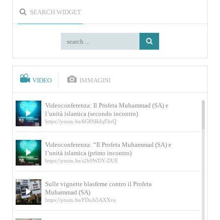
SEARCH WIDGET
VIDEO
IMMAGINI
Videoconferenza: Il Profeta Muhammad (SA) e
l’unità islamica (secondo incontro)
https://youtu.be/6G8SRdqEhrQ
Videoconferenza: “Il Profeta Muhammad (SA) e
l’unità islamica (primo incontro)
https://youtu.be/s2b9WDY-DUE
Sulle vignette blasfeme contro il Profeta
Muhammad (SA)
https://youtu.be/FDuJs5AXXvs