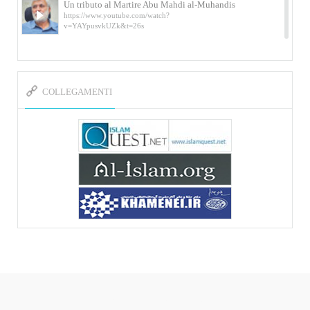
Un tributo al Martire Abu Mahdi al-Muhandis
https://www.youtube.com/watch?
v=YAYpusvkUZk&t=26s
L’Abluzione rituale (wudu) secondo l’Imam Alì
e l’Imam Khomeini
https://www.youtube.com/watch?v=p3sOpOgK7cU
COLLEGAMENTI
I ricordi dell’incontro con Qassem Soleimani
della figlia di un martire
https://www.youtube.com/watch?
v=-5nPSxbf9l0&t=103s
Sheykh Abbas Di Palma sui martiri Qassem
Soleimani e Abu Mahdi Al-Muhandis
https://youtu.be/Y6SIP2PIht4 Video del discorso tenuto
dallo Sheykh Abbas Di Palma in ...
Mostra d’arte di Hassan Rouholamin
Roma, Mostra delle opere inedite su «Ashura» intitolata
«L’Arca della ...
Mostra d’arte di Hassan Rouholamin
ربات هوشمند قیمت گذاری دیجیکالا
Mostra di opere inedite dell'artista iraniano Hassan