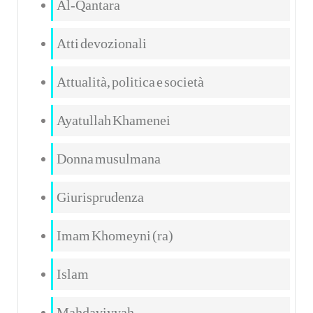
Al-Qantara
Atti devozionali
Attualità, politica e società
Ayatullah Khamenei
Donna musulmana
Giurisprudenza
Imam Khomeyni (ra)
Islam
Mahdaviyyah