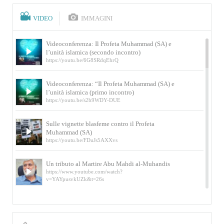
VIDEO
IMMAGINI
Videoconferenza: Il Profeta Muhammad (SA) e
l’unità islamica (secondo incontro)
https://youtu.be/6G8SRdqEhrQ
Videoconferenza: “Il Profeta Muhammad (SA) e
l’unità islamica (primo incontro)
https://youtu.be/s2b9WDY-DUE
Sulle vignette blasfeme contro il Profeta
Muhammad (SA)
https://youtu.be/FDuJs5AXXvs
Un tributo al Martire Abu Mahdi al-Muhandis
https://www.youtube.com/watch?
v=YAYpusvkUZk&t=26s
L’Abluzione rituale (wudu) secondo l’Imam Alì
e l’Imam Khomeini
https://www.youtube.com/watch?v=p3sOpOgK7cU