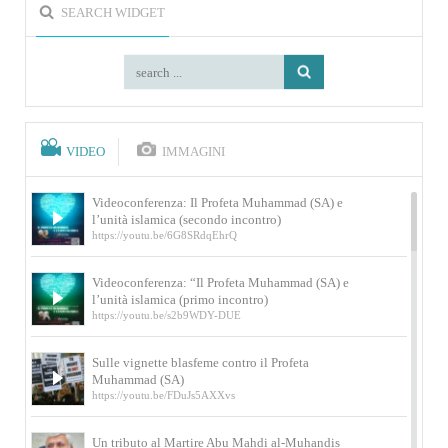
SEARCH WIDGET
VIDEO
IMMAGINI
Videoconferenza: Il Profeta Muhammad (SA) e
l’unità islamica (secondo incontro)
https://youtu.be/6G8SRdqEhrQ
Videoconferenza: “Il Profeta Muhammad (SA) e
l’unità islamica (primo incontro)
https://youtu.be/s2b9WDY-DUE
Sulle vignette blasfeme contro il Profeta
Muhammad (SA)
https://youtu.be/FDuJs5AXXvs
Un tributo al Martire Abu Mahdi al-Muhandis