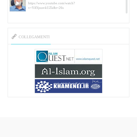
https://www.youtube.com/watch?
v=YAYpusvkUZk&t=26s
L’Abluzione rituale (wudu) secondo l’Imam Alì
e l’Imam Khomeini
https://www.youtube.com/watch?v=p3sOpOgK7cU
COLLEGAMENTI
I ricordi dell’incontro con Qassem Soleimani
della figlia di un martire
https://www.youtube.com/watch?
v=-5nPSxbf9l0&t=103s
Sheykh Abbas Di Palma sui martiri Qassem
Soleimani e Abu Mahdi Al-Muhandis
https://youtu.be/Y6SIP2PIht4 Video del discorso tenuto
dallo Sheykh Abbas Di Palma in ...
Mostra d’arte di Hassan Rouholamin
Roma, Mostra delle opere inedite su «Ashura» intitolata
«L’Arca della ...
Mostra d’arte di Hassan Rouholamin
ربات هوشمند قیمت گذاری دیجیکالا
Mostra di opere inedite dell'artista iraniano Hassan