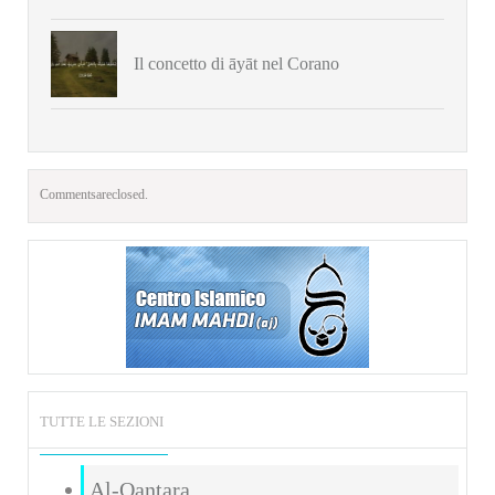
Il concetto di āyāt nel Corano
Comments are closed.
TUTTE LE SEZIONI
Al-Qantara