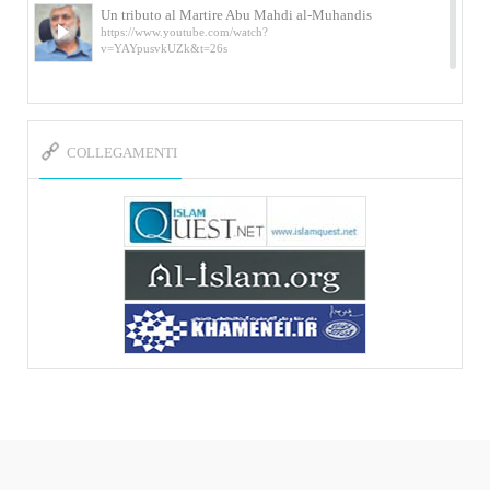
Un tributo al Martire Abu Mahdi al-Muhandis
https://www.youtube.com/watch?
v=YAYpusvkUZk&t=26s
L’Abluzione rituale (wudu) secondo l’Imam Alì
e l’Imam Khomeini
https://www.youtube.com/watch?v=p3sOpOgK7cU
COLLEGAMENTI
I ricordi dell’incontro con Qassem Soleimani
della figlia di un martire
https://www.youtube.com/watch?
v=-5nPSxbf9l0&t=103s
Sheykh Abbas Di Palma sui martiri Qassem
Soleimani e Abu Mahdi Al-Muhandis
https://youtu.be/Y6SIP2PIht4 Video del discorso tenuto
dallo Sheykh Abbas Di Palma in ...
Mostra d’arte di Hassan Rouholamin
Roma, Mostra delle opere inedite su «Ashura» intitolata
«L’Arca della ...
Mostra d’arte di Hassan Rouholamin
ربات هوشمند قیمت گذاری دیجیکالا