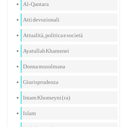
Al-Qantara
Atti devozionali
Attualità, politica e società
Ayatullah Khamenei
Donna musulmana
Giurisprudenza
Imam Khomeyni (ra)
Islam