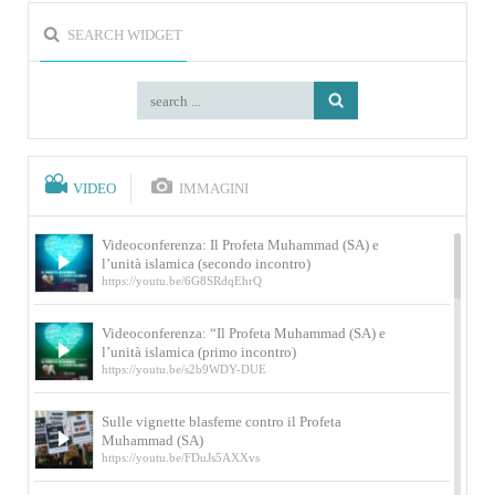
SEARCH WIDGET
VIDEO
IMMAGINI
Videoconferenza: Il Profeta Muhammad (SA) e
l’unità islamica (secondo incontro)
https://youtu.be/6G8SRdqEhrQ
Videoconferenza: “Il Profeta Muhammad (SA) e
l’unità islamica (primo incontro)
https://youtu.be/s2b9WDY-DUE
Sulle vignette blasfeme contro il Profeta
Muhammad (SA)
https://youtu.be/FDuJs5AXXvs