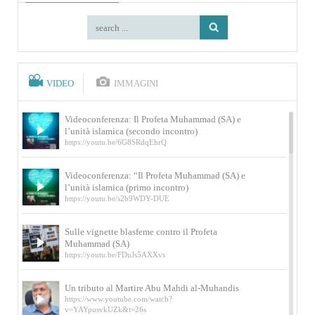
VIDEO
IMMAGINI
Videoconferenza: Il Profeta Muhammad (SA) e
l’unità islamica (secondo incontro)
https://youtu.be/6G8SRdqEhrQ
Videoconferenza: “Il Profeta Muhammad (SA) e
l’unità islamica (primo incontro)
https://youtu.be/s2b9WDY-DUE
Sulle vignette blasfeme contro il Profeta
Muhammad (SA)
https://youtu.be/FDuJs5AXXvs
Un tributo al Martire Abu Mahdi al-Muhandis
https://www.youtube.com/watch?
v=YAYpusvkUZk&t=26s