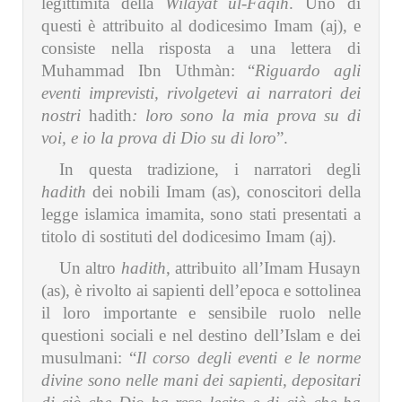
legittimità della
Wilayat ul-Faqih
. Uno di
questi è attribuito al dodicesimo Imam (aj), e
consiste nella risposta a una lettera di
Muhammad Ibn Uthmàn: “
Riguardo agli
eventi imprevisti, rivolgetevi ai narratori dei
nostri
hadith
: loro sono la mia prova su di
voi, e io la prova di Dio su di loro
”.
In questa tradizione, i narratori degli
hadith
dei nobili Imam (as), conoscitori della
legge islamica imamita, sono stati presentati a
titolo di sostituti del dodicesimo Imam (aj).
Un altro
hadith
, attribuito all’Imam Husayn
(as), è rivolto ai sapienti dell’epoca e sottolinea
il loro importante e sensibile ruolo nelle
questioni sociali e nel destino dell’Islam e dei
musulmani: “
Il corso degli eventi e le norme
divine sono nelle mani dei sapienti, depositari