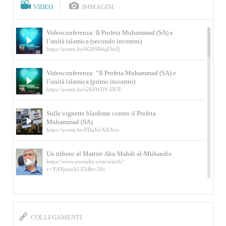
VIDEO
IMMAGINI
Videoconferenza: Il Profeta Muhammad (SA) e
l’unità islamica (secondo incontro)
https://youtu.be/6G8SRdqEhrQ
Videoconferenza: “Il Profeta Muhammad (SA) e
l’unità islamica (primo incontro)
https://youtu.be/s2b9WDY-DUE
Sulle vignette blasfeme contro il Profeta
Muhammad (SA)
https://youtu.be/FDuJs5AXXvs
Un tributo al Martire Abu Mahdi al-Muhandis
https://www.youtube.com/watch?
v=YAYpusvkUZk&t=26s
L’Abluzione rituale (wudu) secondo l’Imam Alì
e l’Imam Khomeini
https://www.youtube.com/watch?v=p3sOpOgK7cU
COLLEGAMENTI