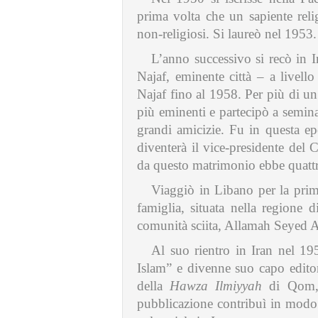
prima volta che un sapiente relig
non-religiosi. Si laureò nel 1953.
L’anno successivo si recò in Ir
Najaf, eminente città – a livello
Najaf fino al 1958. Per più di un 
più eminenti e partecipò a semina
grandi amicizie. Fu in questa 
diventerà il vice-presidente del
da questo matrimonio ebbe quattro
Viaggiò in Libano per la prim
famiglia, situata nella regione di
comunità sciita, Allamah Seyed A
Al suo rientro in Iran nel 1
Islam” e divenne suo capo editore
della
Hawza Ilmiyyah
di Qom, 
pubblicazione contribuì in modo s