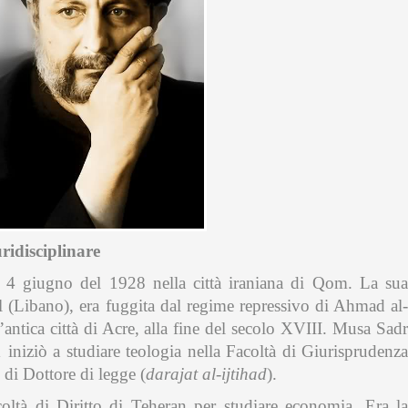
uridisciplinare
4 giugno del 1928 nella città iraniana di Qom. La sua
l (Libano), era fuggita dal regime repressivo di Ahmad al-
antica città di Acre, alla fine del secolo XVIII. Musa Sadr
niziò a studiare teologia nella Facoltà di Giurisprudenza
o di Dottore di legge (
darajat al-ijtihad
).
coltà di Diritto di Teheran per studiare economia. Era la