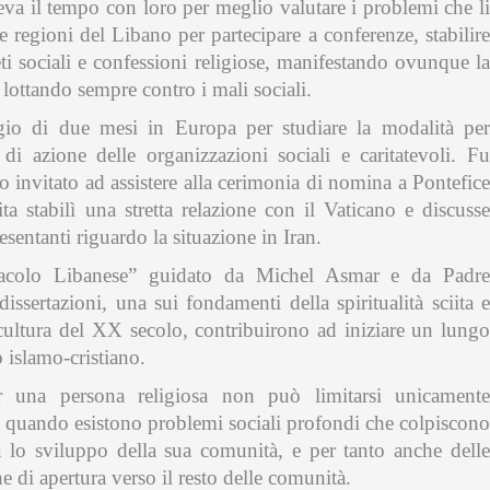
eva il tempo con loro per meglio valutare i problemi che li
re regioni del Libano per partecipare a conferenze, stabilire
eti sociali e confessioni religiose, manifestando ovunque la
 lottando sempre contro i mali sociali.
gio di due mesi in Europa per studiare la modalità per
di azione delle organizzazioni sociali e caritatevoli. Fu
invitato ad assistere alla cerimonia di nomina a Pontefice
a stabilì una stretta relazione con il Vaticano e discusse
sentanti riguardo la situazione in Iran.
acolo Libanese” guidato da Michel Asmar e da Padre
ertazioni, una sui fondamenti della spiritualità sciita e
a cultura del XX secolo, contribuirono ad iniziare un lungo
o islamo-cristiano.
una persona religiosa non può limitarsi unicamente
e quando esistono problemi sociali profondi che colpiscono
lo sviluppo della sua comunità, e per tanto anche delle
e di apertura verso il resto delle comunità.