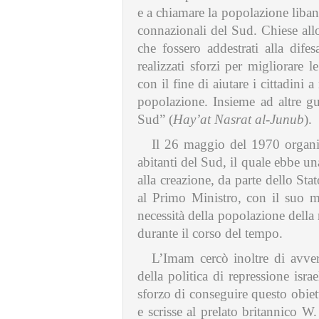
e a chiamare la popolazione libane
connazionali del Sud. Chiese allo 
che fossero addestrati alla dife
realizzati sforzi per migliorare 
con il fine di aiutare i cittadini
popolazione. Insieme ad altre gu
Sud” (
Hay’at Nasrat al-Junub
).
Il 26 maggio del 1970 organiz
abitanti del Sud, il quale ebbe u
alla creazione, da parte dello Stat
al Primo Ministro, con il suo m
necessità della popolazione della 
durante il corso del tempo.
L’Imam cercò inoltre di avver
della politica di repressione isra
sforzo di conseguire questo obiet
e scrisse al prelato britannico W