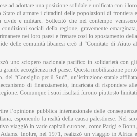
se ad adottare una posizione solidale e unificata con i loro
Stato di armare i cittadini delle popolazioni di frontiera e
sa civile e militare. Sollecitò che nel contempo venissero
le condizioni sociali della regione, gravemente emarginata,
 a rimanere nei loro paesi e frenare così lo spostamento della
ide delle comunità libanesi creò il “Comitato di Aiuto al
zò uno sciopero nazionale pacifico in solidarietà con gli
na grande accoglienza nel paese. Questa mobilitazione portò
o, del “Consiglio per il Sud”, un’istituzione statale affiliata
eccanismo di finanziamento, incaricata di rispondere alle
regione. Comunque i suoi risultati furono piuttosto limitati
tire l’opinione pubblica internazionale delle conseguenze
eliana, esponendo la realtà della causa palestinese. Nel suo
tivo viaggiò in varie capitali europee, come Parigi e Bonn,
. Adams. Inoltre, nel 1971, realizzò un viaggio in Africa e