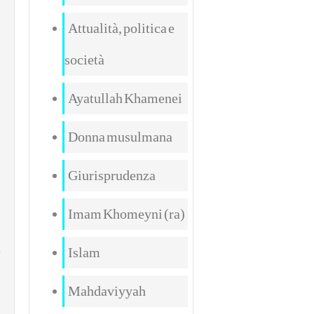
Attualità, politica e
società
Ayatullah Khamenei
Donna musulmana
Giurisprudenza
Imam Khomeyni (ra)
Islam
Mahdaviyyah