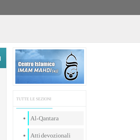
TUTTE LE SEZIONI
Al-Qantara
Atti devozionali