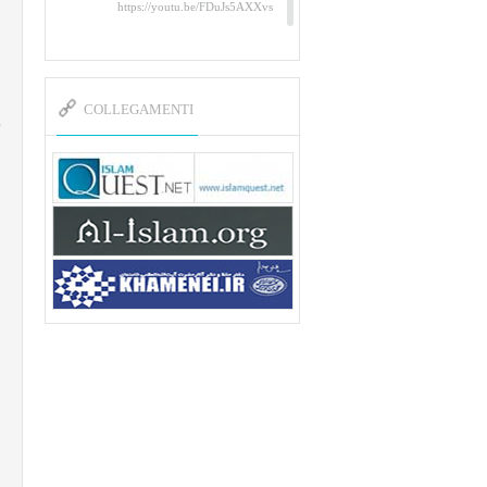
https://youtu.be/FDuJs5AXXvs
Un tributo al Martire Abu
Mahdi al-Muhandis
https://www.youtube.com/watch?
v=YAYpusvkUZk&t=26s
COLLEGAMENTI
L’Abluzione rituale (wudu)
secondo l’Imam Alì e
l’Imam Khomeini
https://www.youtube.com/watch?
v=p3sOpOgK7cU
I ricordi dell’incontro con
Qassem Soleimani della
figlia di un martire
https://www.youtube.com/watch?
v=-5nPSxbf9l0&t=103s
Sheykh Abbas Di Palma sui
martiri Qassem Soleimani e
Abu Mahdi Al-Muhandis
https://youtu.be/Y6SIP2PIht4
Video del discorso tenuto dallo
Sheykh Abbas Di Palma in ...