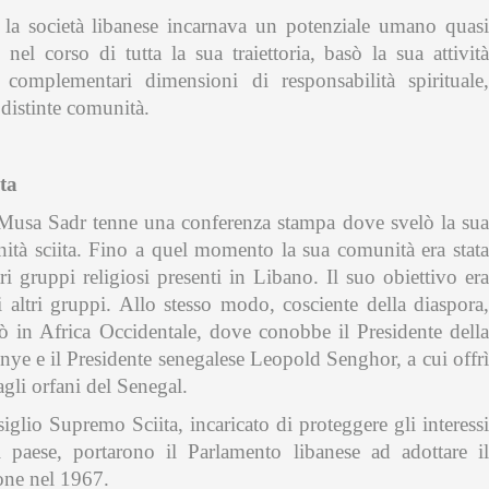
 la società libanese incarnava un potenziale umano quasi
el corso di tutta la sua traiettoria, basò la sua attività
 complementari dimensioni di responsabilità spirituale,
distinte comunità.
ta
Musa Sadr tenne una conferenza stampa dove svelò la sua
nità sciita. Fino a quel momento la sua comunità era stata
ri gruppi religiosi presenti in Libano. Il suo obiettivo era
i altri gruppi. Allo stesso modo, cosciente della diaspora,
ò in Africa Occidentale, dove conobbe il Presidente della
e e il Presidente senegalese Leopold Senghor, a cui offrì
gli orfani del Senegal.
nsiglio Supremo Sciita, incaricato di proteggere gli interessi
il paese, portarono il Parlamento libanese ad adottare il
ione nel 1967.