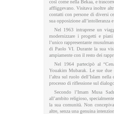
così come nella Bekaa, e trascorr
affliggevano. Visitava inoltre alt
contatti con persone di diversi c
sua opposizione all’intolleranza e
Nel 1963 intraprese un viag
modernizzare i progetti e piani 
l’unico rappresentante musulmano 
di Paolo VI. Durante la sua visit
ampiamente con il resto dei rappre
Nel 1964 partecipò al “Cen
Youakim Mubarak. Le sue due diss
l’altra sul ruolo dell’Islam nell
processo di riflessione sul dialog
Secondo l’Imam Musa Sadr 
all’ambito religioso, specialment
la sua comunità. Non concepiva 
altre, senza una genuina intenzion