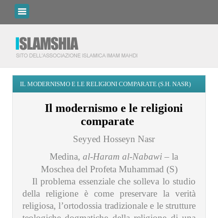
IL MODERNISMO E LE RELIGIONI COMPARATE (S.H. NASR)
Il modernismo e le religioni
comparate
Seyyed Hosseyn Nasr
Medina,
al-Haram al-Nabawi
– la
Moschea del Profeta Muhammad (S)
I
l problema essenziale che solleva lo studio
della religione è come preservare la verità
religiosa, l’ortodossia tradizionale e le strutture
teologiche dogmatiche della religione di una