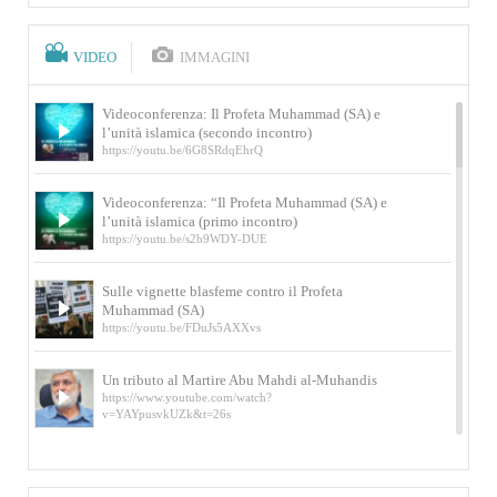
VIDEO
IMMAGINI
Videoconferenza: Il Profeta Muhammad (SA) e
l’unità islamica (secondo incontro)
https://youtu.be/6G8SRdqEhrQ
Videoconferenza: “Il Profeta Muhammad (SA) e
l’unità islamica (primo incontro)
https://youtu.be/s2b9WDY-DUE
Sulle vignette blasfeme contro il Profeta
Muhammad (SA)
https://youtu.be/FDuJs5AXXvs
Un tributo al Martire Abu Mahdi al-Muhandis
https://www.youtube.com/watch?
v=YAYpusvkUZk&t=26s
L’Abluzione rituale (wudu) secondo l’Imam Alì
e l’Imam Khomeini