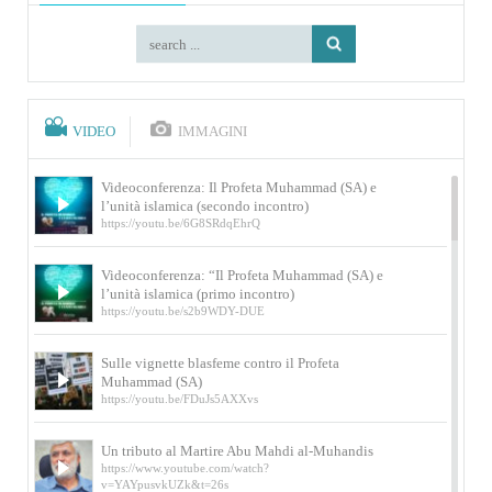
VIDEO
IMMAGINI
Videoconferenza: Il Profeta Muhammad (SA) e
l’unità islamica (secondo incontro)
https://youtu.be/6G8SRdqEhrQ
Videoconferenza: “Il Profeta Muhammad (SA) e
l’unità islamica (primo incontro)
https://youtu.be/s2b9WDY-DUE
Sulle vignette blasfeme contro il Profeta
Muhammad (SA)
https://youtu.be/FDuJs5AXXvs
Un tributo al Martire Abu Mahdi al-Muhandis
https://www.youtube.com/watch?
v=YAYpusvkUZk&t=26s