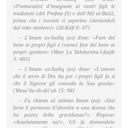
«Premuratevi d’insegnare ai vostri figli le
tradizioni {del Profeta (S) e dell’Ahl ul-Bait},
prima che i traviati vi superino {deviandoli
dal retto sentiero}» {Al-Kàfi 6: 47}
– L’Imam as-Sadiq (as) disse:
«Fare del
bene ai propri figli è {come} fare del bene ai
propri genitori» {Man La Yahduruhu-l-faqih
3: 483}
– L’Imam as-Sadiq (as) disse:
«L’amore
che il servo di Dio ha per i propri figli fa sì
che il Signore gli conceda la Sua grazia»
{Wasa’ilu-sh-shi´ah 15: 98}
–
Fu chiesto al settimo Imam (as):
«Dai
forse il permesso d’abortire a una donna che
ha paura della gravidanza?». Rispose:
«Assolutamente no!». Gli fu domandato