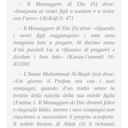
– Il Messaggero di Dio (S) disse:
«Insegnate ai vostri figli a nuotare e a tirare
con l’arco» {Al-Kàfi 6: 47}
– Il Messaggero di Dio (S) disse:
«Quando
i vostri figli raggiungono i sette anni
insegnate loro a pregare. Al decimo anno
d’età puniteli {se si rifiutano di pregare} e
dividete i loro letti» {Kanzu-l´ummàl 16:
45330}
–
L’Imam Muhammad Al-Baqir (as) disse:
«Un giorno il Profeta era con i suoi
compagni, quando d’un tratto venne la
notizia della nascita della sua nobile figlia
{Fatima }. Il Messaggero di Dio diventò felice
e ringraziò Iddio, mentre i suoi compagni non
riuscirono a nascondere il proprio sconforto.
Il nobile Inviato di Allah (S) li richiamò