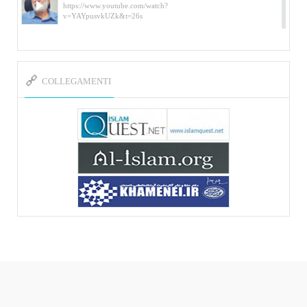
https://www.youtube.com/watch?
v=YAYpusvkUZk&t=26s
L’Abluzione rituale (wudu) secondo l’Imam Alì
e l’Imam Khomeini
https://www.youtube.com/watch?v=p3sOpOgK7cU
COLLEGAMENTI
I ricordi dell’incontro con Qassem Soleimani
della figlia di un martire
https://www.youtube.com/watch?
v=-5nPSxbf9l0&t=103s
Sheykh Abbas Di Palma sui martiri Qassem
Soleimani e Abu Mahdi Al-Muhandis
https://youtu.be/Y6SIP2PIht4 Video del discorso tenuto
dallo Sheykh Abbas Di Palma in ...
Mostra d’arte di Hassan Rouholamin
Roma, Mostra delle opere inedite su «Ashura» intitolata
«L’Arca della ...
Mostra d’arte di Hassan Rouholamin
ربات هوشمند قیمت گذاری دیجیکالا
Mostra di opere inedite dell'artista iraniano Hassan
Ruholamin sulla ...