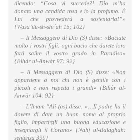
dicendo: “Cosa vi succede?! Dio m’ha
donato una candida rosa e io la profumo. È
Lui che provvederà a sostentarla!”»
{Wasa’ilu-sh-shi´ah 15: 102}
– Il Messaggero di Dio (S) disse:
«Baciate
molto i vostri figli: ogni bacio che darete loro
farà salire il vostro grado in Paradiso»
{Bihàr ul-Anwàr 97: 92}
– Il Messaggero di Dio (S) disse:
«Non
appartiene a noi chi non è gentile con i
piccoli e non rispetta i grandi» {Bihàr ul-
Anwàr 104: 92}
– L’Imam °Ali (as) disse:
«…Il padre ha il
dovere di dare un buon nome al proprio
figlio, impartirgli una buona educazione e
insegnargli il Corano» {Nahj ul-Balaghah:
sentenza 399}