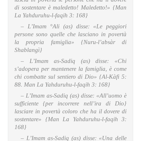
di sostentare è maledetto! Maledetto!» {Man
La Yahduruhu-l-faqih 3: 168}
– L’Imam °Ali (as) disse:
«Le peggiori
persone sono quelle che lasciano in povertà
la propria famiglia» {Nuru-l’absàr di
Shablangì}
– L’Imam as-Sadiq (as) disse:
«Chi
s’adopera per mantenere la famiglia, è come
chi combatte sul sentiero di Dio» {Al-Kàfi 5:
88. Man La Yahduruhu-l-faqih 3: 168}
– L’Imam as-Sadiq (as) disse:
«All’uomo è
sufficiente {per incorrere nell’ira di Dio}
lasciare in povertà coloro che ha il dovere di
sostentare» {Man La Yahduruhu-l-faqih 3:
168}
– L’Imam as-Sadiq (as) disse:
«Una delle