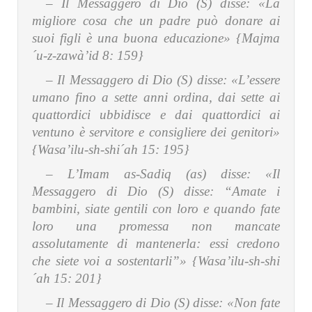
– Il Messaggero di Dio (S) disse:
«La
migliore cosa che un padre può donare ai
suoi figli è una buona educazione» {Majma
´u-z-zawà’id 8: 159}
– Il Messaggero di Dio (S) disse:
«L’essere
umano fino a sette anni ordina, dai sette ai
quattordici ubbidisce e dai quattordici ai
ventuno è servitore e consigliere dei genitori»
{Wasa’ilu-sh-shi´ah 15: 195}
– L’Imam as-Sadiq (as) disse:
«Il
Messaggero di Dio (S) disse: “Amate i
bambini, siate gentili con loro e quando fate
loro una promessa non mancate
assolutamente di mantenerla: essi credono
che siete voi a sostentarli”» {Wasa’ilu-sh-shi
´ah 15: 201}
– Il Messaggero di Dio (S) disse:
«Non fate