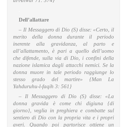
ul-Anwàr 71: 374}
,
Dell’allattare
– Il Messaggero di Dio (S) disse:
«Certo, il
merito della donna durante il periodo
inerente alla gravidanza, al parto e
all’allattamento, è pari a quello dell’uomo
che difende, sulla via di Dio, i confini della
nazione islamica dagli attacchi nemici. Se la
donna muore in tale periodo raggiunge lo
stesso grado del martire» {Man La
Yahduruhu-l-faqih 3: 561}
– Il Messaggero di Dio (S) disse:
«La
donna gravida è come chi digiuna {di
giorno}, veglia in preghiera e combatte sul
sentiero di Dio con la propria vita e i propri
averi. Quando poi partorisce ottiene un