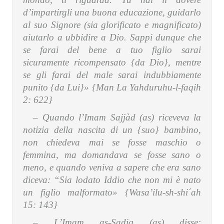
d’impartirgli una buona educazione, guidarlo
al suo Signore (sia glorificato e magnificato)
aiutarlo a ubbidire a Dio. Sappi dunque che
se farai del bene a tuo figlio sarai
sicuramente ricompensato {da Dio}, mentre
se gli farai del male sarai indubbiamente
punito {da Lui}» {Man La Yahduruhu-l-faqih
2: 622}
– Quando l’Imam Sajjàd (as) riceveva la
notizia della nascita di un {suo} bambino,
non chiedeva mai se fosse maschio o
femmina, ma domandava se fosse sano o
meno, e quando veniva a sapere che era sano
diceva:
“Sia lodato Iddio che non mi è nato
un figlio malformato» {Wasa’ilu-sh-shi´ah
15: 143}
– L’Imam as-Sadiq (as) disse: