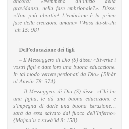
ancora: «Nemmeno all’inizio della
gravidanza, nella fase embrionale?». Disse:
«Non può abortire! L’embrione è la prima
fase della creazione umana» {Wasa’ilu-sh-shi
´ah 15: 98}
.
Dell’educazione dei figli
– Il Messaggero di Dio (S) disse:
«Riverite i
vostri figli e date loro una buona educazione.
In tal modo verrete perdonati da Dio» {Bihàr
ul-Anwàr 78: 374}
– Il Messaggero di Dio (S) disse:
«Chi ha
una figlia, le dà una buona educazione e
s’impegna di darle una buona istruzione…
sarà da essa salvato dal fuoco dell’Inferno»
{Majma´u-z-zawà’id 8: 158}