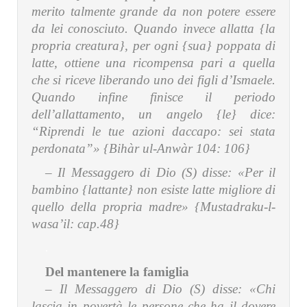
merito talmente grande da non potere essere
da lei conosciuto. Quando invece allatta {la
propria creatura}, per ogni {sua} poppata di
latte, ottiene una ricompensa pari a quella
che si riceve liberando uno dei figli d’Ismaele.
Quando infine finisce il periodo
dell’allattamento, un angelo {le} dice:
“Riprendi le tue azioni daccapo: sei stata
perdonata”» {Bihàr ul-Anwàr 104: 106}
– Il Messaggero di Dio (S) disse:
«Per il
bambino {lattante} non esiste latte migliore di
quello della propria madre» {Mustadraku-l-
wasa’il: cap.48}
.
Del mantenere la famiglia
– Il Messaggero di Dio (S) disse:
«Chi
lascia in povertà le persone che ha il dovere