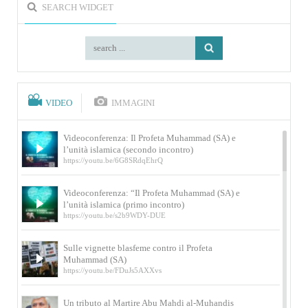
SEARCH WIDGET
VIDEO
IMMAGINI
Videoconferenza: Il Profeta Muhammad (SA) e
l’unità islamica (secondo incontro)
https://youtu.be/6G8SRdqEhrQ
Videoconferenza: “Il Profeta Muhammad (SA) e
l’unità islamica (primo incontro)
https://youtu.be/s2b9WDY-DUE
Sulle vignette blasfeme contro il Profeta
Muhammad (SA)
https://youtu.be/FDuJs5AXXvs
Un tributo al Martire Abu Mahdi al-Muhandis