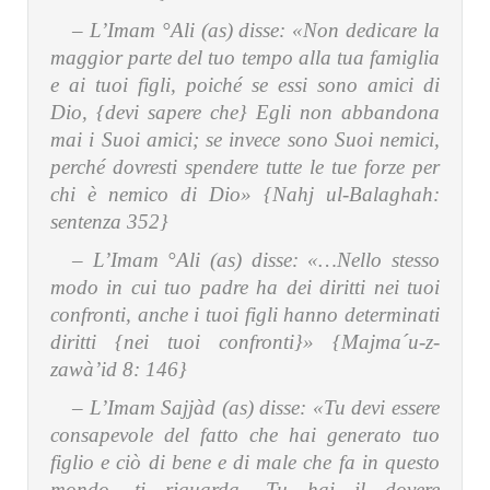
– L’Imam °Ali (as) disse:
«Non dedicare la
maggior parte del tuo tempo alla tua famiglia
e ai tuoi figli, poiché se essi sono amici di
Dio, {devi sapere che} Egli non abbandona
mai i Suoi amici; se invece sono Suoi nemici,
perché dovresti spendere tutte le tue forze per
chi è nemico di Dio» {Nahj ul-Balaghah:
sentenza 352}
– L’Imam °Ali (as) disse:
«…Nello stesso
modo in cui tuo padre ha dei diritti nei tuoi
confronti, anche i tuoi figli hanno determinati
diritti {nei tuoi confronti}» {Majma´u-z-
zawà’id 8: 146}
– L’Imam Sajjàd (as) disse:
«Tu devi essere
consapevole del fatto che hai generato tuo
figlio e ciò di bene e di male che fa in questo
mondo, ti riguarda. Tu hai il dovere