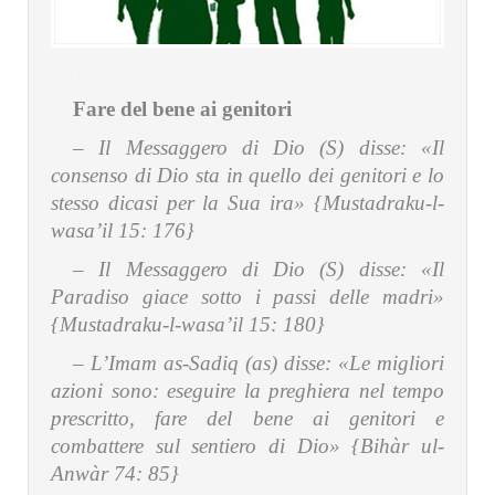
.
Fare del bene ai genitori
– Il Messaggero di Dio (S) disse:
«Il
consenso di Dio sta in quello dei genitori e lo
stesso dicasi per la Sua ira» {Mustadraku-l-
wasa’il 15: 176}
– Il Messaggero di Dio (S) disse:
«Il
Paradiso giace sotto i passi delle madri»
{Mustadraku-l-wasa’il 15: 180}
– L’Imam as-Sadiq (as) disse:
«Le migliori
azioni sono: eseguire la preghiera nel tempo
prescritto, fare del bene ai genitori e
combattere sul sentiero di Dio» {Bihàr ul-
Anwàr 74: 85}