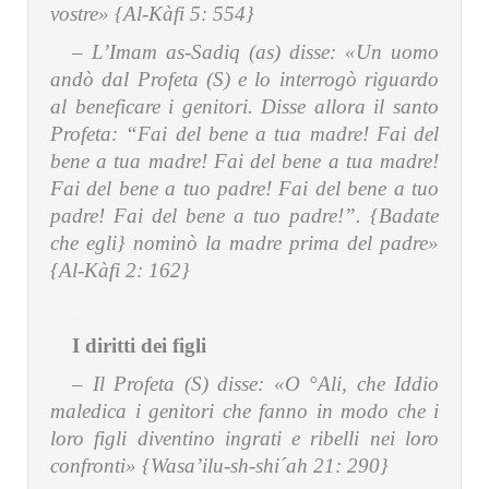
vostre» {Al-Kàfi 5: 554}
– L’Imam as-Sadiq (as) disse:
«Un uomo
andò dal Profeta (S) e lo interrogò riguardo
al beneficare i genitori. Disse allora il santo
Profeta: “Fai del bene a tua madre! Fai del
bene a tua madre! Fai del bene a tua madre!
Fai del bene a tuo padre! Fai del bene a tuo
padre! Fai del bene a tuo padre!”. {Badate
che egli} nominò la madre prima del padre»
{Al-Kàfi 2: 162}
.
I diritti dei figli
– Il Profeta (S) disse:
«O °Ali, che Iddio
maledica i genitori che fanno in modo che i
loro figli diventino ingrati e ribelli nei loro
confronti» {Wasa’ilu-sh-shi´ah 21: 290}