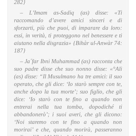
282}
– L’Imam as-Sadiq (as) disse:
«Ti
raccomando d’avere amici sinceri e di
sforzarti, più che puoi, di imparare da loro:
essi, in verità, ti proteggono nel benessere e ti
aiutano nella disgrazia» {Bihàr ul-Anwàr 74:
187}
– Ja´far Ibni Muhammad (as) racconta che
suo padre disse che suo nonno disse:
«°Ali
(as) disse: “Il Musulmano ha tre amici: il suo
operato, che gli dice: ‘Io starò sempre con te,
anche dopo la tua morte’; suo figlio, che gli
dice: ‘Io starò con te fino a quando non
entrerai nella tua tomba, dopodiché ti
abbandonerò’; i suoi averi, che gli dicono:
‘Noi staremo con te fino a quando non
morirai’ e che, quando morirà, passeranno