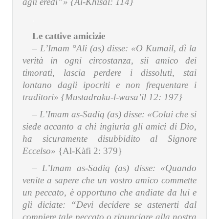
agli eredi”» {Al-Khisal: 114}
.
Le cattive amicizie
– L’Imam °Ali (as) disse:
«O Kumail, dì la
verità in ogni circostanza, sii amico dei
timorati, lascia perdere i dissoluti, stai
lontano dagli ipocriti e non frequentare i
traditori» {Mustadraku-l-wasa’il 12: 197}
– L’Imam as-Sadiq (as) disse:
«Colui che si
siede accanto a chi ingiuria gli amici di Dio,
ha sicuramente disubbidito al Signore
Eccelso»
{Al-Kàfi 2: 379}
– L’Imam as-Sadiq (as) disse:
«Quando
venite a sapere che un vostro amico commette
un peccato, è opportuno che andiate da lui e
gli diciate: “Devi decidere se astenerti dal
compiere tale peccato o rinunciare alla nostra