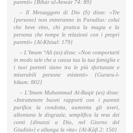
parenti» {Bihàr ul-Anwàr 74: 89}
– Il Messaggero di Dio (S) disse:
«Tre
{persone} non entreranno in Paradiso: colui
che beve vino, chi pratica la magia e la
persona che rompe le relazioni con i propri
parenti» {Al-Khisal: 179}
– L’Imam °Ali (as) disse:
«Non comportarti
in modo tale che a causa tua la tua famiglia e
i tuoi parenti siano tra le più sfortunate e
miserabili persone esistenti» {Guraru-l-
hikam: 802}
– L’Imam Muhammad Al-Baqir (as) disse:
«Intrattenere buoni rapporti con i parenti
purifica la condotta, aumenta gli averi,
allontana le disgrazie, semplifica la resa dei
conti {dinanzi a Dio, nel Giorno del
Giudizio} e allunga la vita» {Al-Kàfi 2: 150}