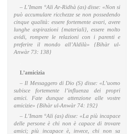
– L’Imam °Ali Ar-Ridhà (as) disse:
«Non si
può accumulare ricchezze se non possedendo
cinque qualità: essere fortemente avari, avere
lunghe aspirazioni {materiali}, essere molto
avidi, rompere le relazioni con i parenti e
preferire il mondo all’Aldilà» {Bihàr ul-
Anwàr 73: 138}
.
L’amicizia
– Il Messaggero di Dio (S) disse:
«L’uomo
subisce fortemente l’influenza dei propri
amici. Fate dunque attenzione alle vostre
amicizie» {Bihàr ul-Anwàr 74: 192}
– L’Imam °Ali (as) disse:
«La più incapace
delle persone è chi non è capace di trovare
amici; più incapace è, invece, chi non sa