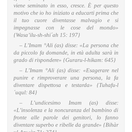
viene seminato in esso, cresce. È per questo
motivo che io ho iniziato a educarti prima che
il tuo cuore diventasse malvagio e si
impegnasse con le cose del mondo»
{Wasa’ilu-sh-shi´ah 15: 197}
– L’Imam °Ali (as) disse:
«L
a persona
che
da piccolo fa domande, in età adulta sarà in
grado di rispondere» {Guraru-l-hikam: 645}
– L’Imam °Ali (as) disse:
«Esagerare nel
punire e rimproverare una persona, la fa
diventare dispettosa e testarda» {Tuhafu-l
´uqul: 84}
– L’undicesimo Imam (as) disse:
«L’insolenza e la noncuranza del bambino di
fronte alle parole dei genitori, lo fanno
diventare superbo e ribelle da grande» {Bihàr