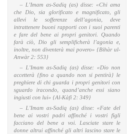
– L’Imam as-Sadiq (as) disse:
«Chi ama
che Dio, sia glorificato e magnificato, gli
allevi le sofferenze dell’agonia, deve
intrattenere buoni rapporti con i suoi parenti
e fare del bene ai propri genitori. Quando
farà ciò, Dio gli semplificherà l’agonia e,
inoltre, non diventerà mai povero» {Bihàr ul-
Anwàr 2: 553}
– L’Imam as-Sadiq (as) disse:
«Dio non
accetterà {fino a quando non si pentirà} le
preghiere di chi guarda i propri genitori con
sguardo iracondo, quand’anche essi siano
ingiusti con lui» {Al-Kàfi 2: 349}
– L’Imam as-Sadiq (as) disse:
«Fate del
bene ai vostri padri affinché i vostri figli
facciano del bene a voi. Lasciate stare le
donne altrui affinché gli altri lascino stare le