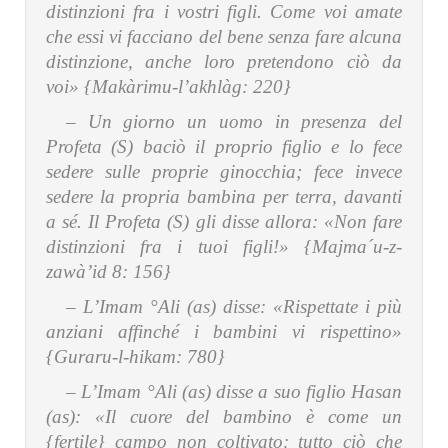
distinzioni fra i vostri figli. Come voi amate
che essi vi facciano del bene senza fare alcuna
distinzione, anche loro pretendono ciò da
voi» {Makàrimu-l’akhlàg: 220}
– Un giorno un uomo in presenza del
Profeta (S) baciò il proprio figlio e lo fece
sedere sulle proprie ginocchia; fece invece
sedere la propria bambina per terra, davanti
a sé. Il Profeta (S) gli disse allora:
«Non fare
distinzioni fra i tuoi figli!» {Majma´u-z-
zawà’id 8: 156}
– L’Imam °Ali (as) disse:
«Rispettate i più
anziani affinché i bambini vi rispettino»
{Guraru-l-hikam: 780}
– L’Imam °Ali (as) disse a suo figlio Hasan
(as):
«Il cuore del bambino è come un
{fertile} campo non coltivato: tutto ciò che