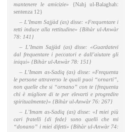
mantenere le amicizie»
{Nahj ul-Balaghah:
sentenza 12}
– L’Imam Sajjàd (as) disse:
«Frequentare i
retti induce alla rettitudine» {Bihàr ul-Anwàr
78: 141}
– L’Imam Sajjàd (as) disse:
«Guardatevi
dal frequentare i peccatori e dall’aiutare gli
iniqui» {Bihàr ul-Anwàr 78: 151}
– L’Imam as-Sadiq (as) disse:
«Frequenta
le persone attraverso le quali puoi “ornarti”,
non quelle che si “ornano” con te {frequenta
chi è migliore di te per elevarti e progredire
spiritualmente}» {Bihàr ul-Anwàr 76: 267}
– L’Imam as-Sadiq (as) disse:
«I miei più
cari fratelli {di fede} sono quelli che mi
“donano” i miei difetti» {Bihàr ul-Anwàr 74: