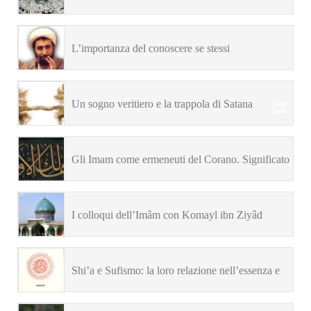
L’importanza del conoscere se stessi
(M.A.Shomali)
Un sogno veritiero e la trappola di Satana
Gli Imam come ermeneuti del Corano. Significato
esoterico di un versetto coranico secondo gli Imam
I colloqui dell’Imâm con Komayl ibn Ziyâd
Baqir e Sadiq (as)
(H.Corbin)
Shi’a e Sufismo: la loro relazione nell’essenza e