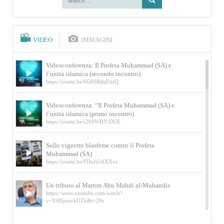
VIDEO
IMMAGINI
Videoconferenza: Il Profeta Muhammad (SA) e
l’unità islamica (secondo incontro)
https://youtu.be/6G8SRdqEhrQ
Videoconferenza: “Il Profeta Muhammad (SA) e
l’unità islamica (primo incontro)
https://youtu.be/s2b9WDY-DUE
Sulle vignette blasfeme contro il Profeta
Muhammad (SA)
https://youtu.be/FDuJs5AXXvs
Un tributo al Martire Abu Mahdi al-Muhandis
https://www.youtube.com/watch?
v=YAYpusvkUZk&t=26s