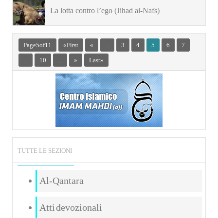
nella storia (S.H.Nasr)
La lotta contro l’ego (Jihad al-Nafs)
Page 5 of 11
« First
«
...
3
4
5
6
7
...
10
...
»
Last »
TUTTE LE SEZIONI
Al-Qantara
Atti devozionali