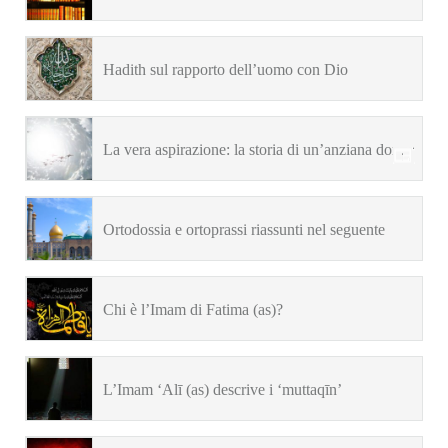
Hadith sul rapporto dell’uomo con Dio
La vera aspirazione: la storia di un’anziana donna
Ortodossia e ortoprassi riassunti nel seguente
hadith riportato da Abdul-Azim al-Hasani (رضي
Chi è l’Imam di Fatima (as)?
الله عنه)
L’Imam ‘Alī (as) descrive i ‘muttaqīn’