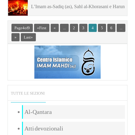
L’Imam as-Sadiq (as), Sahl al-Khorasani e Harun
al-Makki
Page 4 of 9
« First
«
...
2
3
4
5
6
...
»
Last »
TUTTE LE SEZIONI
Al-Qantara
Atti devozionali