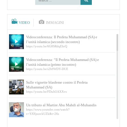
VIDEO
IMMAGINI
Videoconferenza: Il Profeta Muhammad (SA) e
l’unità islamica (secondo incontro)
https://youtu.be/6G8SRdqEhrQ
Videoconferenza: “Il Profeta Muhammad (SA) e
l’unità islamica (primo incontro)
https://youtu.be/s2b9WDY-DUE
Sulle vignette blasfeme contro il Profeta
Muhammad (SA)
https://youtu.be/FDuJs5AXXvs
Un tributo al Martire Abu Mahdi al-Muhandis
https://www.youtube.com/watch?
v=YAYpusvkUZk&t=26s