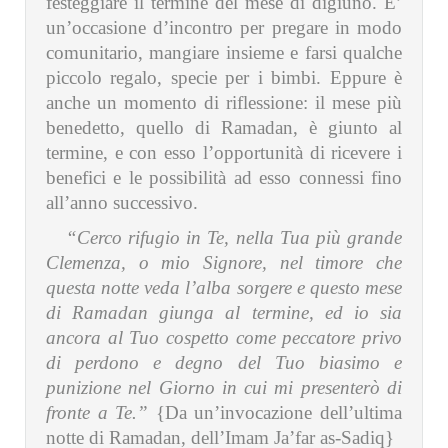
festeggiare il termine del mese di digiuno. E’
un’occasione d’incontro per pregare in modo
comunitario, mangiare insieme e farsi qualche
piccolo regalo, specie per i bimbi. Eppure è
anche un momento di riflessione: il mese più
benedetto, quello di Ramadan, è giunto al
termine, e con esso l’opportunità di ricevere i
benefici e le possibilità ad esso connessi fino
all’anno successivo.
“Cerco rifugio in Te, nella Tua più grande
Clemenza, o mio Signore, nel timore che
questa notte veda l’alba sorgere e questo mese
di Ramadan giunga al termine, ed io sia
ancora al Tuo cospetto come peccatore privo
di perdono e degno del Tuo biasimo e
punizione nel Giorno in cui mi presenterò di
fronte a Te.”
{Da un’invocazione dell’ultima
notte di Ramadan, dell’Imam Ja’far as-Sadiq}