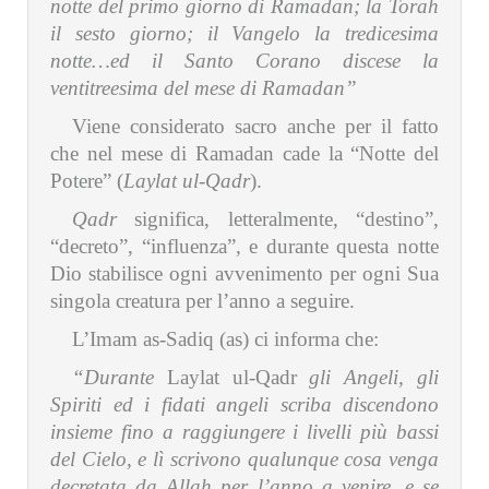
notte del primo giorno di Ramadan; la Torah
il sesto giorno; il Vangelo la tredicesima
notte…ed il Santo Corano discese la
ventitreesima del mese di Ramadan”
Viene considerato sacro anche per il fatto
che nel mese di Ramadan cade la “Notte del
Potere” (
Laylat ul-Qadr
).
Qadr
significa, letteralmente, “destino”,
“decreto”, “influenza”, e durante questa notte
Dio stabilisce ogni avvenimento per ogni Sua
singola creatura per l’anno a seguire.
L’Imam as-Sadiq (as) ci informa che:
“Durante
Laylat ul-Qadr
gli Angeli, gli
Spiriti ed i fidati angeli scriba discendono
insieme fino a raggiungere i livelli più bassi
del Cielo, e lì scrivono qualunque cosa venga
decretata da Allah per l’anno a venire, e se