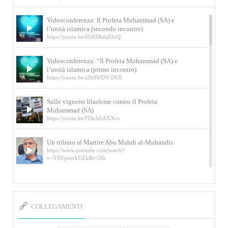
Videoconferenza: Il Profeta Muhammad (SA) e
l’unità islamica (secondo incontro)
https://youtu.be/6G8SRdqEhrQ
Videoconferenza: “Il Profeta Muhammad (SA) e
l’unità islamica (primo incontro)
https://youtu.be/s2b9WDY-DUE
Sulle vignette blasfeme contro il Profeta
Muhammad (SA)
https://youtu.be/FDuJs5AXXvs
Un tributo al Martire Abu Mahdi al-Muhandis
https://www.youtube.com/watch?
v=YAYpusvkUZk&t=26s
L’Abluzione rituale (wudu) secondo l’Imam Alì
e l’Imam Khomeini
https://www.youtube.com/watch?v=p3sOpOgK7cU
COLLEGAMENTI
I ricordi dell’incontro con Qassem Soleimani